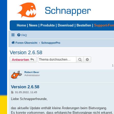
Home
|
News
|
Produkte
|
Download
|
Bestellen
|
Support-Fo
FAQ
Foren-Übersicht
SchnapperPro
Version 2.6.58
Suche
Erweiterte Suc
Antworten
1
Robert Beer
Administrator
Version 2.6.58
B
31.05.2022, 11:45
e
i
Liebe Schnapperfreunde,
t
r
a
das aktuelle Update enthält kleine Änderungen beim Bietvorgang.
g
Es konnte vorkommen, dass erfolgreiche Bietvorgänge nicht erkannt,