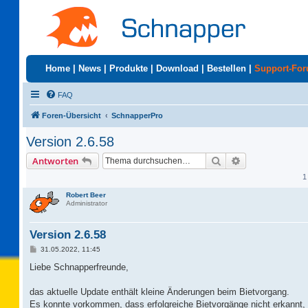
Home
|
News
|
Produkte
|
Download
|
Bestellen
|
Support-Fo
FAQ
Foren-Übersicht
SchnapperPro
Version 2.6.58
Suche
Erweiterte Suc
Antworten
1
Robert Beer
Administrator
Version 2.6.58
B
31.05.2022, 11:45
e
i
Liebe Schnapperfreunde,
t
r
a
das aktuelle Update enthält kleine Änderungen beim Bietvorgang.
g
Es konnte vorkommen, dass erfolgreiche Bietvorgänge nicht erkannt,