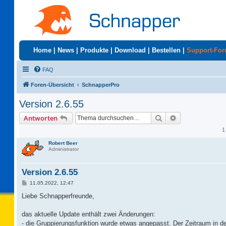
Home
|
News
|
Produkte
|
Download
|
Bestellen
|
Support-Fo
FAQ
Foren-Übersicht
SchnapperPro
Version 2.6.55
Suche
Erweiterte Suc
Antworten
1
Robert Beer
Administrator
Version 2.6.55
B
11.05.2022, 12:47
e
i
Liebe Schnapperfreunde,
t
r
a
das aktuelle Update enthält zwei Änderungen:
g
- die Gruppierungsfunktion wurde etwas angepasst. Der Zeitraum in d