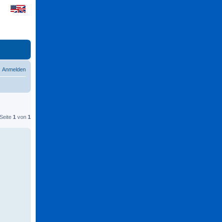
Anmelden
 Seite
1
von
1