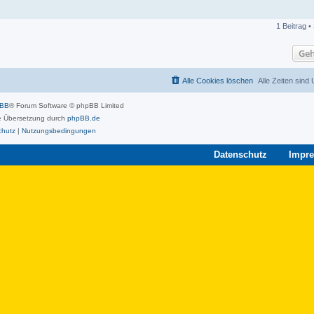
1 Beitrag •
Geh
Alle Cookies löschen
Alle Zeiten sind
pBB
® Forum Software © phpBB Limited
 Übersetzung durch
phpBB.de
chutz
|
Nutzungsbedingungen
Datenschutz
Impr