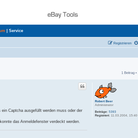
rum
|
Service
Registrieren
1 Beitrag •
he
Robert Beer
Administrator
ls ein Captcha ausgefüllt werden muss oder der
Beiträge:
5393
Registriert:
11.03.2004, 15:40
 konnte das Anmeldefenster verdeckt werden.