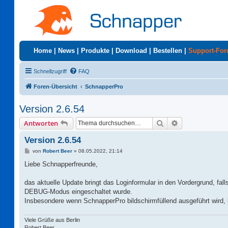
Home
|
News
|
Produkte
|
Download
|
Bestellen
|
Support-Fo
Schnellzugriff
FAQ
Foren-Übersicht
SchnapperPro
Version 2.6.54
Suche
Erweiterte Suc
Antworten
Version 2.6.54
B
von
Robert Beer
»
08.05.2022, 21:14
e
i
Liebe Schnapperfreunde,
t
r
a
das aktuelle Update bringt das Loginformular in den Vordergrund, fal
g
DEBUG-Modus eingeschaltet wurde.
Insbesondere wenn SchnapperPro bildschirmfüllend ausgeführt wird,
Viele Grüße aus Berlin
Robert Beer