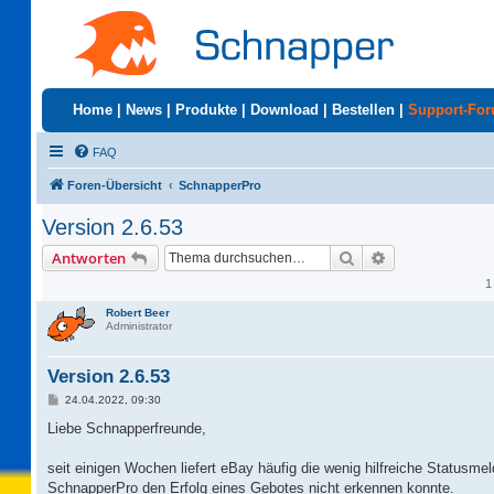
Home
|
News
|
Produkte
|
Download
|
Bestellen
|
Support-Fo
FAQ
Foren-Übersicht
SchnapperPro
Version 2.6.53
Suche
Erweiterte Suc
Antworten
1
Robert Beer
Administrator
Version 2.6.53
B
24.04.2022, 09:30
e
i
Liebe Schnapperfreunde,
t
r
a
seit einigen Wochen liefert eBay häufig die wenig hilfreiche Statusme
g
SchnapperPro den Erfolg eines Gebotes nicht erkennen konnte.