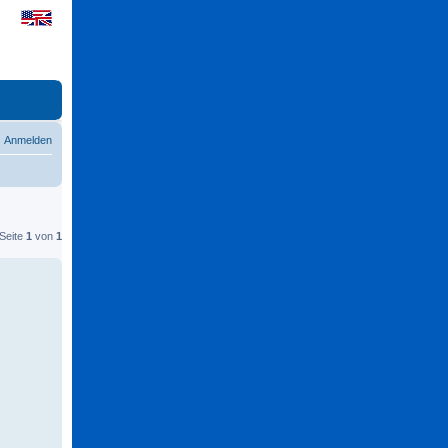
Anmelden
 Seite
1
von
1