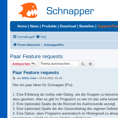
Home
|
News
|
Produkte
|
Download
|
Bestellen
|
Support-Fo
Schnellzugriff
FAQ
Foren-Übersicht
SchnapperPro
Paar Feature requests
Suche
Erweiterte Suc
Antworten
Paar Feature requests
B
von
DOCa Cola
»
23.04.2022, 01:24
e
i
Hier ein paar Ideen für Schnapper (Pro):
t
r
a
1. Eine Erklärung als tooltip oder Dialog, wie die Gruppen zu benutze
g
dazu gesehen. Aber es gibt im Programm so wie ich das sehe keinerle
2. Eine (optionale) Spalte die die Restzeit bis Auktionsende anzeigt.
3. Eine (optionale) Spalte die den Gesamtbetrag des eigenen Gebotes
4. Eine Option, dass Programm automatisch im Hintergrund zu aktual