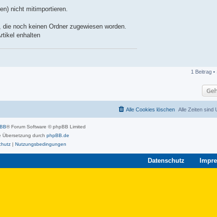
en) nicht mitimportieren.
gen, die noch keinen Ordner zugewiesen worden.
tikel enhalten
1 Beitrag •
Geh
Alle Cookies löschen
Alle Zeiten sind
pBB
® Forum Software © phpBB Limited
 Übersetzung durch
phpBB.de
chutz
|
Nutzungsbedingungen
Datenschutz
Impr