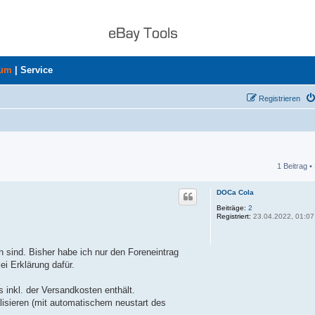
rum
|
Service
Registrieren
1 Beitrag •
he
DOCa Cola
Beiträge:
2
Registriert:
23.04.2022, 01:07
n sind. Bisher habe ich nur den Foreneintrag
i Erklärung dafür.
 inkl. der Versandkosten enthält.
isieren (mit automatischem neustart des