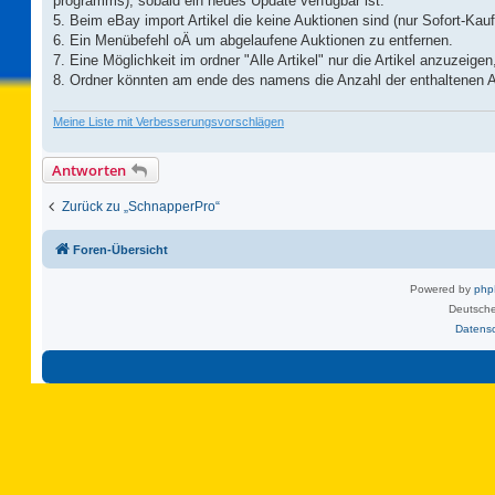
programms), sobald ein neues Update verfügbar ist.
5. Beim eBay import Artikel die keine Auktionen sind (nur Sofort-Kauf
6. Ein Menübefehl oÄ um abgelaufene Auktionen zu entfernen.
7. Eine Möglichkeit im ordner "Alle Artikel" nur die Artikel anzuzei
8. Ordner könnten am ende des namens die Anzahl der enthaltenen Ar
Meine Liste mit Verbesserungsvorschlägen
Antworten
Zurück zu „SchnapperPro“
Foren-Übersicht
Powered by
ph
Deutsche
Datens