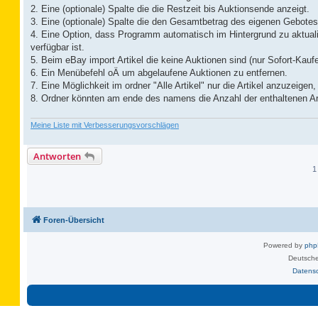
2. Eine (optionale) Spalte die die Restzeit bis Auktionsende anzeigt.
3. Eine (optionale) Spalte die den Gesamtbetrag des eigenen Gebotes 
4. Eine Option, dass Programm automatisch im Hintergrund zu aktual
verfügbar ist.
5. Beim eBay import Artikel die keine Auktionen sind (nur Sofort-Kaufe
6. Ein Menübefehl oÄ um abgelaufene Auktionen zu entfernen.
7. Eine Möglichkeit im ordner "Alle Artikel" nur die Artikel anzuzeig
8. Ordner könnten am ende des namens die Anzahl der enthaltenen Art
Meine Liste mit Verbesserungsvorschlägen
Antworten
1
Foren-Übersicht
Powered by
ph
Deutsche
Datens