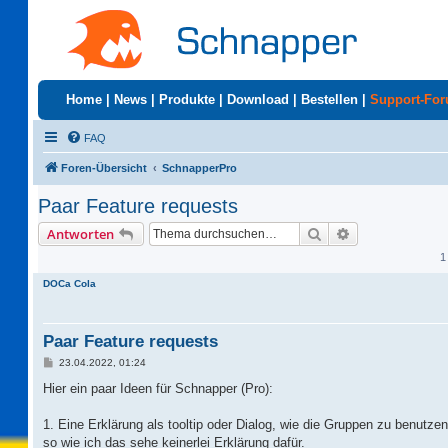
Home
|
News
|
Produkte
|
Download
|
Bestellen
|
Support-Fo
FAQ
Foren-Übersicht
SchnapperPro
Paar Feature requests
Suche
Erweiterte Suc
Antworten
1
DOCa Cola
Paar Feature requests
B
23.04.2022, 01:24
e
i
Hier ein paar Ideen für Schnapper (Pro):
t
r
a
1. Eine Erklärung als tooltip oder Dialog, wie die Gruppen zu benutz
g
so wie ich das sehe keinerlei Erklärung dafür.