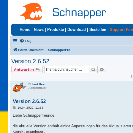
Home
|
News
|
Produkte
|
Download
|
Bestellen
|
Support-Fo
FAQ
Foren-Übersicht
SchnapperPro
Version 2.6.52
Suche
Erweiterte Suc
Antworten
1
Robert Beer
Administrator
Version 2.6.52
B
19.04.2022, 11:38
e
i
Liebe Schnapperfreunde,
t
r
a
die aktuelle Version enthält einige Anpassungen für das Aktualisieren
g
korrekt eingelesen.