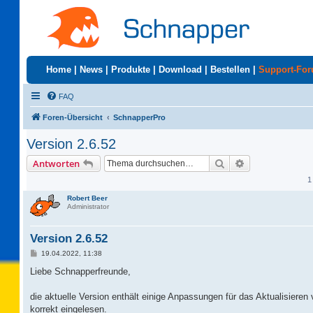
Home
|
News
|
Produkte
|
Download
|
Bestellen
|
Support-Fo
FAQ
Foren-Übersicht
SchnapperPro
Version 2.6.52
Suche
Erweiterte Suc
Antworten
1
Robert Beer
Administrator
Version 2.6.52
B
19.04.2022, 11:38
e
i
Liebe Schnapperfreunde,
t
r
a
die aktuelle Version enthält einige Anpassungen für das Aktualisieren
g
korrekt eingelesen.