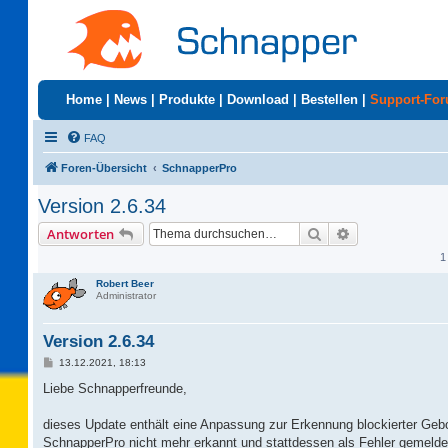
Home
|
News
|
Produkte
|
Download
|
Bestellen
|
Support-Fo
FAQ
Foren-Übersicht
SchnapperPro
Version 2.6.34
Suche
Erweiterte Suc
Antworten
1
Robert Beer
Administrator
Version 2.6.34
B
13.12.2021, 18:13
e
i
Liebe Schnapperfreunde,
t
r
a
dieses Update enthält eine Anpassung zur Erkennung blockierter Ge
g
SchnapperPro nicht mehr erkannt und stattdessen als Fehler gemelde