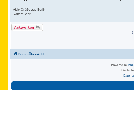
Viele Grüße aus Berlin
Robert Beer
Antworten
1
Foren-Übersicht
Powered by
ph
Deutsche
Datens