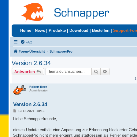
Home
|
News
|
Produkte
|
Download
|
Bestellen
|
Support-Fo
FAQ
Foren-Übersicht
SchnapperPro
Version 2.6.34
Suche
Erweiterte Suc
Antworten
1
Robert Beer
Administrator
Version 2.6.34
B
13.12.2021, 18:13
e
i
Liebe Schnapperfreunde,
t
r
a
dieses Update enthält eine Anpassung zur Erkennung blockierter Ge
g
SchnapperPro nicht mehr erkannt und stattdessen als Fehler gemelde