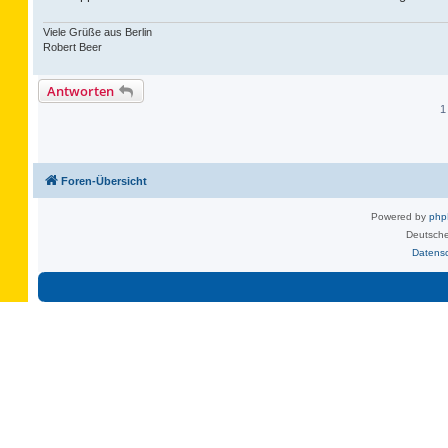
Viele Grüße aus Berlin
Robert Beer
Antworten
1
Foren-Übersicht
Powered by
ph
Deutsche
Datens