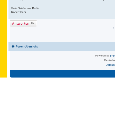
Viele Grüße aus Berlin
Robert Beer
Antworten
1
Foren-Übersicht
Powered by
ph
Deutsche
Datens