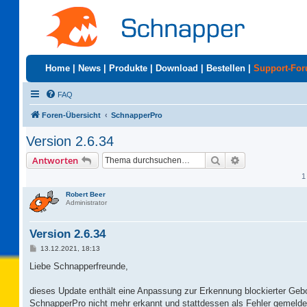
Home
|
News
|
Produkte
|
Download
|
Bestellen
|
Support-Fo
FAQ
Foren-Übersicht
SchnapperPro
Version 2.6.34
Suche
Erweiterte Suc
Antworten
1
Robert Beer
Administrator
Version 2.6.34
B
13.12.2021, 18:13
e
i
Liebe Schnapperfreunde,
t
r
a
dieses Update enthält eine Anpassung zur Erkennung blockierter Ge
g
SchnapperPro nicht mehr erkannt und stattdessen als Fehler gemelde