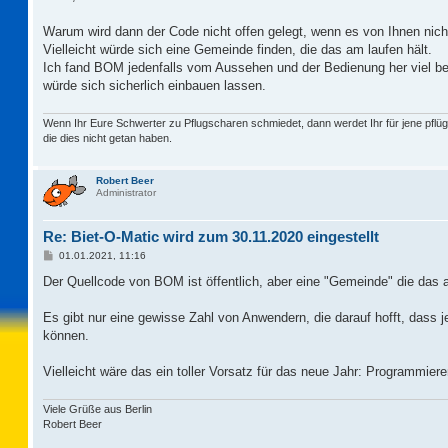
t
r
a
Warum wird dann der Code nicht offen gelegt, wenn es von Ihnen nicht 
g
Vielleicht würde sich eine Gemeinde finden, die das am laufen hält.
Ich fand BOM jedenfalls vom Aussehen und der Bedienung her viel b
würde sich sicherlich einbauen lassen.
Wenn Ihr Eure Schwerter zu Pflugscharen schmiedet, dann werdet Ihr für jene pflüg
die dies nicht getan haben.
Robert Beer
Administrator
Re: Biet-O-Matic wird zum 30.11.2020 eingestellt
B
01.01.2021, 11:16
e
i
Der Quellcode von BOM ist öffentlich, aber eine "Gemeinde" die das am
t
r
a
Es gibt nur eine gewisse Zahl von Anwendern, die darauf hofft, dass 
g
können.
Vielleicht wäre das ein toller Vorsatz für das neue Jahr: Programmie
Viele Grüße aus Berlin
Robert Beer