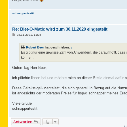
r
a
g
schnappertestit
Re: Biet-O-Matic wird zum 30.11.2020 eingestellt
B
28.11.2021, 11:36
e
i
t
Robert Beer
hat geschrieben:
↑
r
a
Es gibt nur eine gewisse Zahl von Anwendern, die darauf hofft, dass 
g
können.
Guten Tag Herr Beer,
ich pflichte Ihnen bei und möchte mich an dieser Stelle einmal dafür 
Diese Geiz-ist-geil-Mentalität, die sich generell in Bezug auf die Nu
ist angesichts der moderaten Preise für bspw. schnapper meines Erac
Viele Grüße
schnappertestit
Antworten
6 