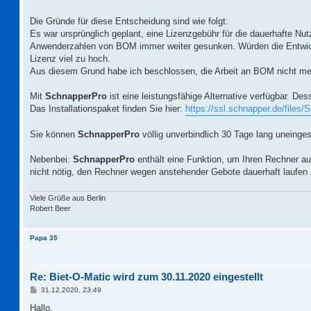
Die Gründe für diese Entscheidung sind wie folgt:
Es war ursprünglich geplant, eine Lizenzgebühr für die dauerhafte N
Anwenderzahlen von BOM immer weiter gesunken. Würden die Entwicklu
Lizenz viel zu hoch.
Aus diesem Grund habe ich beschlossen, die Arbeit an BOM nicht meh
Mit
SchnapperPro
ist eine leistungsfähige Alternative verfügbar. 
Das Installationspaket finden Sie hier:
https://ssl.schnapper.de/files/
Sie können
SchnapperPro
völlig unverbindlich 30 Tage lang uneinges
Nebenbei:
SchnapperPro
enthält eine Funktion, um Ihren Rechner a
nicht nötig, den Rechner wegen anstehender Gebote dauerhaft laufen 
Viele Grüße aus Berlin
Robert Beer
Papa 35
Re: Biet-O-Matic wird zum 30.11.2020 eingestellt
B
31.12.2020, 23:49
e
i
Hallo,