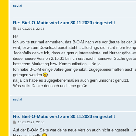
sevial
Re: Biet-O-Matic wird zum 30.11.2020 eingestellt
B
18.01.2021, 22:23
e
i
Hi!
t
Ich wollte nur mal anmerken, das B-O-M nach wie vor (heute ist der 1
r
a
wird, bzw zum Download bereit steht... allerdings die nicht mehr komp
g
Jedenfalls denke ich, dass es genug Interessierte und Nutzer gäbe wen
diese neuere Version 2.15.31 bin ich erst nach intensiver Suche ges
besserem Marketing bzw. Kommunikation... Na ja.
Ich habe B-O-M einige Jahre gern genutzt, zugegebenermaßen auch sch
getragen worden
na ja ich habe es zugegebenermaßen auch gern umsonst genutzt.
Was solls Danke dennoch und liebe grüße
sevial
Re: Biet-O-Matic wird zum 30.11.2020 eingestellt
B
18.01.2021, 22:56
e
i
Auf der B-O-M Seite war deine neue Version auch nicht eingestellt... w
t
Na ja, was solls