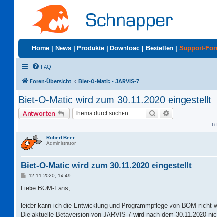
Home
|
News
|
Produkte
|
Download
|
Bestellen
|
Support-Fo
FAQ
Foren-Übersicht
Biet-O-Matic - JARVIS-7
Biet-O-Matic wird zum 30.11.2020 eingestellt
Suche
Erweiterte Suc
Antworten
6 
Robert Beer
Administrator
Biet-O-Matic wird zum 30.11.2020 eingestellt
B
12.11.2020, 14:49
e
i
Liebe BOM-Fans,
t
r
a
leider kann ich die Entwicklung und Programmpflege von BOM nicht w
g
Die aktuelle Betaversion von JARVIS-7 wird nach dem 30.11.2020 nic