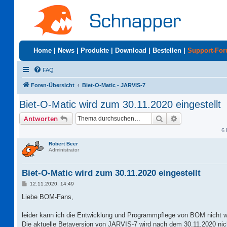
Home
|
News
|
Produkte
|
Download
|
Bestellen
|
Support-Fo
FAQ
Foren-Übersicht
Biet-O-Matic - JARVIS-7
Biet-O-Matic wird zum 30.11.2020 eingestellt
Suche
Erweiterte Suc
Antworten
6 
Robert Beer
Administrator
Biet-O-Matic wird zum 30.11.2020 eingestellt
B
12.11.2020, 14:49
e
i
Liebe BOM-Fans,
t
r
a
leider kann ich die Entwicklung und Programmpflege von BOM nicht w
g
Die aktuelle Betaversion von JARVIS-7 wird nach dem 30.11.2020 nic