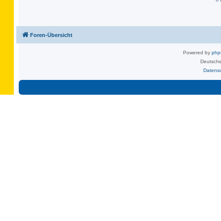
Foren-Übersicht
Powered by
ph
Deutsche
Datens