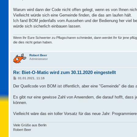
t
r
a
Warum wird dann der Code nicht offen gelegt, wenn es von Ihnen nicht 
g
Vielleicht würde sich eine Gemeinde finden, die das am laufen hält.
Ich fand BOM jedenfalls vom Aussehen und der Bedienung her viel b
würde sich sicherlich einbauen lassen.
Wenn Ihr Eure Schwerter zu Pflugscharen schmiedet, dann werdet Ihr für jene pflüg
die dies nicht getan haben.
Robert Beer
Administrator
Re: Biet-O-Matic wird zum 30.11.2020 eingestellt
B
01.01.2021, 11:16
e
i
Der Quellcode von BOM ist öffentlich, aber eine "Gemeinde" die das am
t
r
a
Es gibt nur eine gewisse Zahl von Anwendern, die darauf hofft, dass 
g
können.
Vielleicht wäre das ein toller Vorsatz für das neue Jahr: Programmie
Viele Grüße aus Berlin
Robert Beer