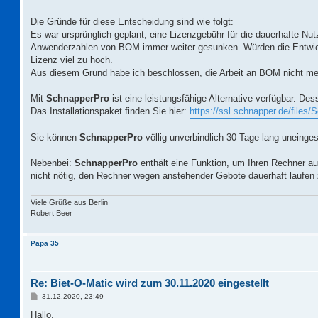
Die Gründe für diese Entscheidung sind wie folgt:
Es war ursprünglich geplant, eine Lizenzgebühr für die dauerhafte N
Anwenderzahlen von BOM immer weiter gesunken. Würden die Entwicklu
Lizenz viel zu hoch.
Aus diesem Grund habe ich beschlossen, die Arbeit an BOM nicht meh
Mit
SchnapperPro
ist eine leistungsfähige Alternative verfügbar. 
Das Installationspaket finden Sie hier:
https://ssl.schnapper.de/files/
Sie können
SchnapperPro
völlig unverbindlich 30 Tage lang uneinges
Nebenbei:
SchnapperPro
enthält eine Funktion, um Ihren Rechner a
nicht nötig, den Rechner wegen anstehender Gebote dauerhaft laufen 
Viele Grüße aus Berlin
Robert Beer
Papa 35
Re: Biet-O-Matic wird zum 30.11.2020 eingestellt
B
31.12.2020, 23:49
e
i
Hallo,