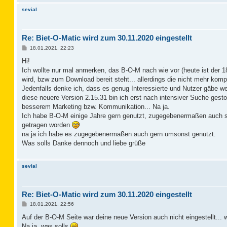
sevial
Re: Biet-O-Matic wird zum 30.11.2020 eingestellt
B
18.01.2021, 22:23
e
i
Hi!
t
Ich wollte nur mal anmerken, das B-O-M nach wie vor (heute ist der 1
r
a
wird, bzw zum Download bereit steht... allerdings die nicht mehr komp
g
Jedenfalls denke ich, dass es genug Interessierte und Nutzer gäbe wen
diese neuere Version 2.15.31 bin ich erst nach intensiver Suche ges
besserem Marketing bzw. Kommunikation... Na ja.
Ich habe B-O-M einige Jahre gern genutzt, zugegebenermaßen auch sch
getragen worden
na ja ich habe es zugegebenermaßen auch gern umsonst genutzt.
Was solls Danke dennoch und liebe grüße
sevial
Re: Biet-O-Matic wird zum 30.11.2020 eingestellt
B
18.01.2021, 22:56
e
i
Auf der B-O-M Seite war deine neue Version auch nicht eingestellt... w
t
Na ja, was solls