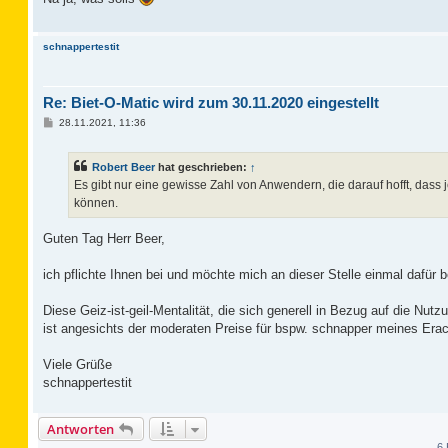
r
a
g
schnappertestit
Re: Biet-O-Matic wird zum 30.11.2020 eingestellt
B
28.11.2021, 11:36
e
i
t
Robert Beer
hat geschrieben:
↑
r
a
Es gibt nur eine gewisse Zahl von Anwendern, die darauf hofft, dass 
g
können.
Guten Tag Herr Beer,
ich pflichte Ihnen bei und möchte mich an dieser Stelle einmal dafür 
Diese Geiz-ist-geil-Mentalität, die sich generell in Bezug auf die Nu
ist angesichts der moderaten Preise für bspw. schnapper meines Erac
Viele Grüße
schnappertestit
Antworten
6 