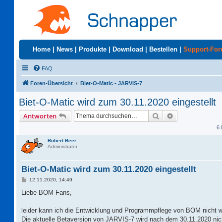
Home
|
News
|
Produkte
|
Download
|
Bestellen
|
Support-Fo
FAQ
Foren-Übersicht
Biet-O-Matic - JARVIS-7
Biet-O-Matic wird zum 30.11.2020 eingestellt
Suche
Erweiterte Suc
Antworten
6 
Robert Beer
Administrator
Biet-O-Matic wird zum 30.11.2020 eingestellt
B
12.11.2020, 14:49
e
i
Liebe BOM-Fans,
t
r
a
leider kann ich die Entwicklung und Programmpflege von BOM nicht w
g
Die aktuelle Betaversion von JARVIS-7 wird nach dem 30.11.2020 nic