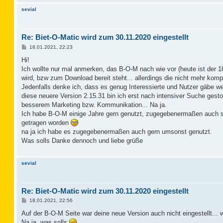
sevial
Re: Biet-O-Matic wird zum 30.11.2020 eingestellt
B
18.01.2021, 22:23
e
i
Hi!
t
Ich wollte nur mal anmerken, das B-O-M nach wie vor (heute ist der 1
r
a
wird, bzw zum Download bereit steht... allerdings die nicht mehr komp
g
Jedenfalls denke ich, dass es genug Interessierte und Nutzer gäbe wen
diese neuere Version 2.15.31 bin ich erst nach intensiver Suche ges
besserem Marketing bzw. Kommunikation... Na ja.
Ich habe B-O-M einige Jahre gern genutzt, zugegebenermaßen auch sch
getragen worden
na ja ich habe es zugegebenermaßen auch gern umsonst genutzt.
Was solls Danke dennoch und liebe grüße
sevial
Re: Biet-O-Matic wird zum 30.11.2020 eingestellt
B
18.01.2021, 22:56
e
i
Auf der B-O-M Seite war deine neue Version auch nicht eingestellt... w
t
Na ja, was solls