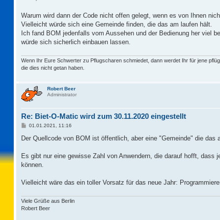
t
r
a
Warum wird dann der Code nicht offen gelegt, wenn es von Ihnen nicht 
g
Vielleicht würde sich eine Gemeinde finden, die das am laufen hält.
Ich fand BOM jedenfalls vom Aussehen und der Bedienung her viel b
würde sich sicherlich einbauen lassen.
Wenn Ihr Eure Schwerter zu Pflugscharen schmiedet, dann werdet Ihr für jene pflüg
die dies nicht getan haben.
Robert Beer
Administrator
Re: Biet-O-Matic wird zum 30.11.2020 eingestellt
B
01.01.2021, 11:16
e
i
Der Quellcode von BOM ist öffentlich, aber eine "Gemeinde" die das am
t
r
a
Es gibt nur eine gewisse Zahl von Anwendern, die darauf hofft, dass 
g
können.
Vielleicht wäre das ein toller Vorsatz für das neue Jahr: Programmie
Viele Grüße aus Berlin
Robert Beer