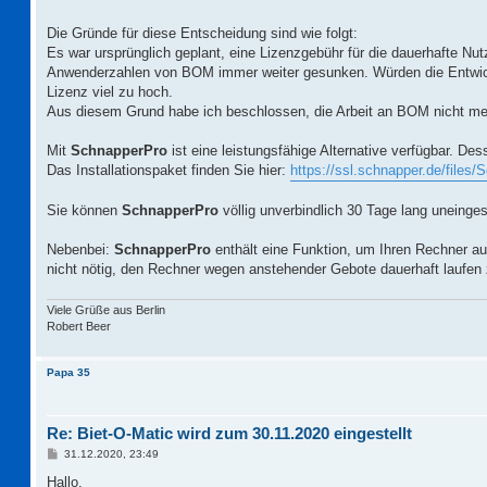
Die Gründe für diese Entscheidung sind wie folgt:
Es war ursprünglich geplant, eine Lizenzgebühr für die dauerhafte N
Anwenderzahlen von BOM immer weiter gesunken. Würden die Entwicklu
Lizenz viel zu hoch.
Aus diesem Grund habe ich beschlossen, die Arbeit an BOM nicht meh
Mit
SchnapperPro
ist eine leistungsfähige Alternative verfügbar. 
Das Installationspaket finden Sie hier:
https://ssl.schnapper.de/files/
Sie können
SchnapperPro
völlig unverbindlich 30 Tage lang uneinges
Nebenbei:
SchnapperPro
enthält eine Funktion, um Ihren Rechner a
nicht nötig, den Rechner wegen anstehender Gebote dauerhaft laufen 
Viele Grüße aus Berlin
Robert Beer
Papa 35
Re: Biet-O-Matic wird zum 30.11.2020 eingestellt
B
31.12.2020, 23:49
e
i
Hallo,