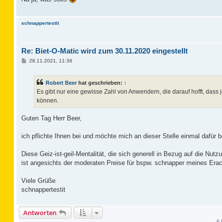
r
a
g
schnappertestit
Re: Biet-O-Matic wird zum 30.11.2020 eingestellt
B
28.11.2021, 11:36
e
i
t
Robert Beer
hat geschrieben:
↑
r
a
Es gibt nur eine gewisse Zahl von Anwendern, die darauf hofft, dass 
g
können.
Guten Tag Herr Beer,
ich pflichte Ihnen bei und möchte mich an dieser Stelle einmal dafür 
Diese Geiz-ist-geil-Mentalität, die sich generell in Bezug auf die Nu
ist angesichts der moderaten Preise für bspw. schnapper meines Erac
Viele Grüße
schnappertestit
Antworten
6 