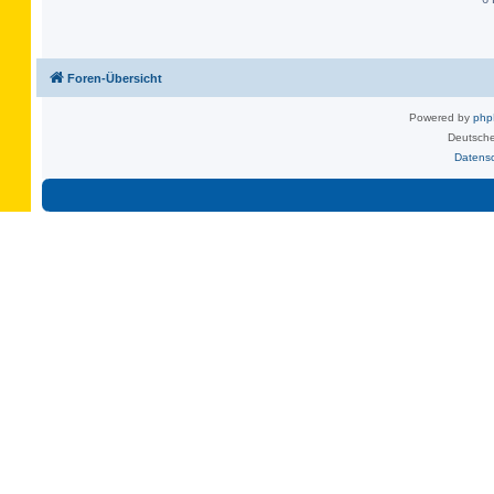
Foren-Übersicht
Powered by
ph
Deutsche
Datens