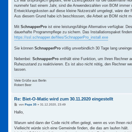
Es war ursprünglich geplant, eine Lizenzgebühr für die dauerhafte 
nunmehr fast einem Jahr, sind die Anwenderzahlen von BOM immer 
Entwicklungskosten auf diese kleine Nutzerzahl umgelegt, wäre der Pr
Aus diesem Grund habe ich beschlossen, die Arbeit an BOM nicht me
Mit
SchnapperPro
ist eine leistungsfähige Alternative verfügbar. 
dauerhafte Programmpflege zu sichern. Das Installationspaket finden 
https://ssl.schnapper.de/files/SchnapperPro_install.exe
Sie können
SchnapperPro
völlig unverbindlich 30 Tage lang uneinge
Nebenbei:
SchnapperPro
enthält eine Funktion, um Ihren Rechner
Ruhezustand zu reaktivieren. Es ist also nicht nötig, den Rechner 
lassen.
Viele Grüße aus Berlin
Robert Beer
Re: Biet-O-Matic wird zum 30.11.2020 eingestellt
B
von
Papa 35
»
31.12.2020, 23:49
e
i
Hallo,
t
r
a
Warum wird dann der Code nicht offen gelegt, wenn es von Ihnen nicht
g
Vielleicht würde sich eine Gemeinde finden, die das am laufen hält.