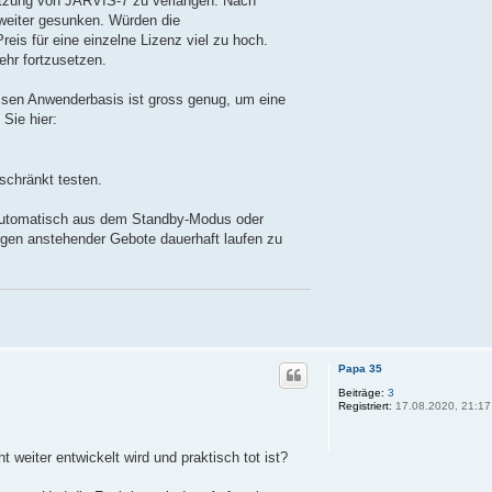
Nutzung von JARVIS-7 zu verlangen. Nach
weiter gesunken. Würden die
eis für eine einzelne Lizenz viel zu hoch.
hr fortzusetzen.
Dessen Anwenderbasis ist gross genug, um eine
Sie hier:
schränkt testen.
 automatisch aus dem Standby-Modus oder
wegen anstehender Gebote dauerhaft laufen zu
Papa 35
Beiträge:
3
Registriert:
17.08.2020, 21:17
 weiter entwickelt wird und praktisch tot ist?