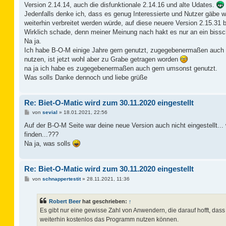
g
Version 2.14.14, auch die disfunktionale 2.14.16 und alte Udates.
Jedenfalls denke ich, dass es genug Interessierte und Nutzer gäbe we
weiterhin verbreitet werden würde, auf diese neuere Version 2.15.31 
Wirklich schade, denn meiner Meinung nach hakt es nur an ein bis
Na ja.
Ich habe B-O-M einige Jahre gern genutzt, zugegebenermaßen auch s
nutzen, ist jetzt wohl aber zu Grabe getragen worden
na ja ich habe es zugegebenermaßen auch gern umsonst genutzt.
Was solls Danke dennoch und liebe grüße
Re: Biet-O-Matic wird zum 30.11.2020 eingestellt
B
von
sevial
»
18.01.2021, 22:56
e
i
Auf der B-O-M Seite war deine neue Version auch nicht eingestellt...
t
finden...???
r
a
Na ja, was solls
g
Re: Biet-O-Matic wird zum 30.11.2020 eingestellt
B
von
schnappertestit
»
28.11.2021, 11:36
e
i
t
Robert Beer
hat geschrieben:
↑
r
a
Es gibt nur eine gewisse Zahl von Anwendern, die darauf hofft, dass 
g
weiterhin kostenlos das Programm nutzen können.