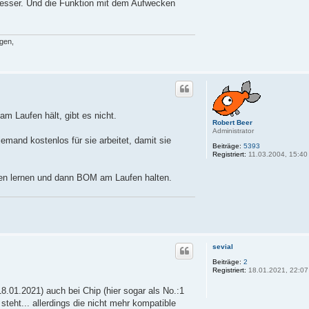
besser. Und die Funktion mit dem Aufwecken
gen,
m Laufen hält, gibt es nicht.
Robert Beer
Administrator
emand kostenlos für sie arbeitet, damit sie
Beiträge:
5393
Registriert:
11.03.2004, 15:40
eren lernen und dann BOM am Laufen halten.
sevial
Beiträge:
2
Registriert:
18.01.2021, 22:07
8.01.2021) auch bei Chip (hier sogar als No.:1
teht... allerdings die nicht mehr kompatible