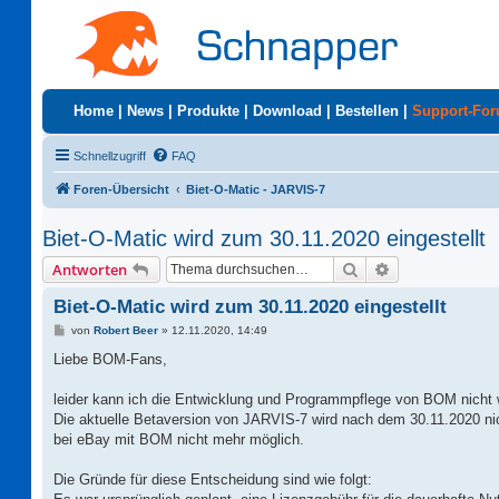
Home
|
News
|
Produkte
|
Download
|
Bestellen
|
Support-Fo
Schnellzugriff
FAQ
Foren-Übersicht
Biet-O-Matic - JARVIS-7
Biet-O-Matic wird zum 30.11.2020 eingestellt
Suche
Erweiterte Suc
Antworten
Biet-O-Matic wird zum 30.11.2020 eingestellt
B
von
Robert Beer
»
12.11.2020, 14:49
e
i
Liebe BOM-Fans,
t
r
a
leider kann ich die Entwicklung und Programmpflege von BOM nicht w
g
Die aktuelle Betaversion von JARVIS-7 wird nach dem 30.11.2020 nic
bei eBay mit BOM nicht mehr möglich.
Die Gründe für diese Entscheidung sind wie folgt: