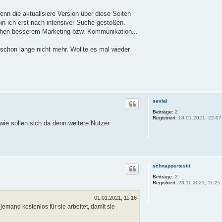
nn die aktualisiere Version über diese Seiten
bin ich erst nach intensiver Suche gestoßen.
schen besserem Marketing bzw. Kommunikation...
chon lange nicht mehr. Wollte es mal wieder
sevial
Beiträge:
2
Registriert:
18.01.2021, 22:07
 wie sollen sich da denn weitere Nutzer
schnappertestit
Beiträge:
2
Registriert:
28.11.2021, 11:25
01.01.2021, 11:16
jemand kostenlos für sie arbeitet, damit sie