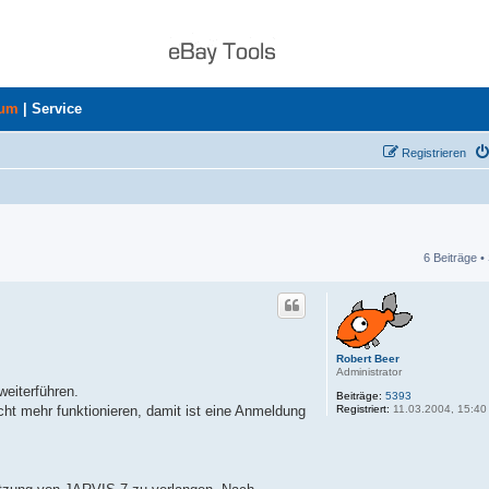
rum
|
Service
Registrieren
6 Beiträge •
he
Robert Beer
Administrator
eiterführen.
Beiträge:
5393
Registriert:
11.03.2004, 15:40
ht mehr funktionieren, damit ist eine Anmeldung