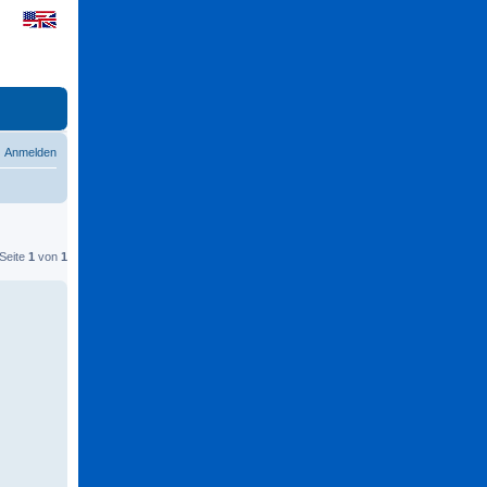
Anmelden
 Seite
1
von
1