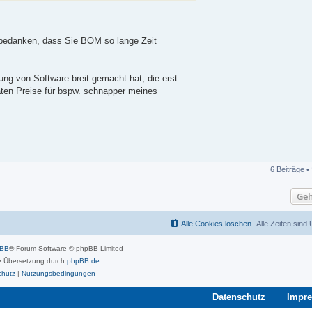
r bedanken, dass Sie BOM so lange Zeit
zung von Software breit gemacht hat, die erst
aten Preise für bspw. schnapper meines
6 Beiträge •
Geh
Alle Cookies löschen
Alle Zeiten sind
pBB
® Forum Software © phpBB Limited
 Übersetzung durch
phpBB.de
chutz
|
Nutzungsbedingungen
Datenschutz
Impr