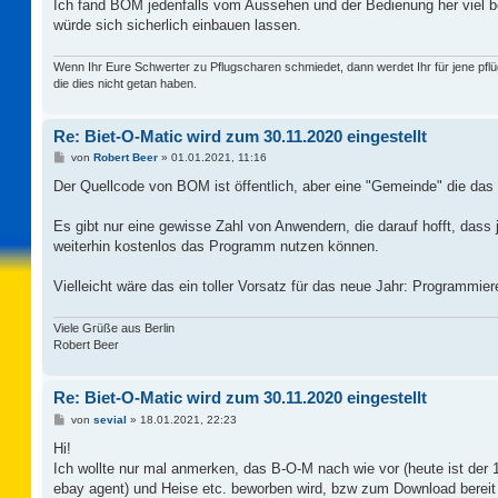
Ich fand BOM jedenfalls vom Aussehen und der Bedienung her viel 
würde sich sicherlich einbauen lassen.
Wenn Ihr Eure Schwerter zu Pflugscharen schmiedet, dann werdet Ihr für jene pflü
die dies nicht getan haben.
Re: Biet-O-Matic wird zum 30.11.2020 eingestellt
B
von
Robert Beer
»
01.01.2021, 11:16
e
i
Der Quellcode von BOM ist öffentlich, aber eine "Gemeinde" die das a
t
r
a
Es gibt nur eine gewisse Zahl von Anwendern, die darauf hofft, dass j
g
weiterhin kostenlos das Programm nutzen können.
Vielleicht wäre das ein toller Vorsatz für das neue Jahr: Programmi
Viele Grüße aus Berlin
Robert Beer
Re: Biet-O-Matic wird zum 30.11.2020 eingestellt
B
von
sevial
»
18.01.2021, 22:23
e
i
Hi!
t
Ich wollte nur mal anmerken, das B-O-M nach wie vor (heute ist der 1
r
a
ebay agent) und Heise etc. beworben wird, bzw zum Download bereit s