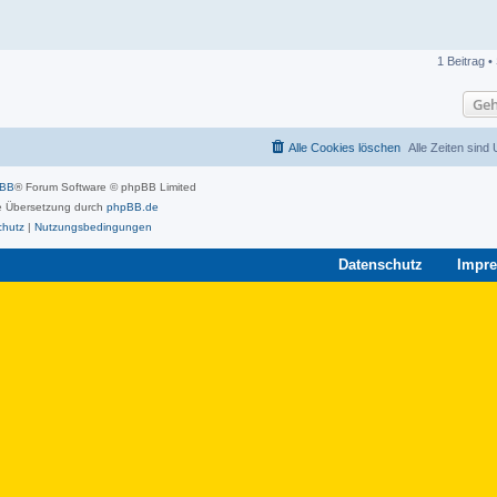
1 Beitrag •
Geh
Alle Cookies löschen
Alle Zeiten sind
pBB
® Forum Software © phpBB Limited
 Übersetzung durch
phpBB.de
chutz
|
Nutzungsbedingungen
Datenschutz
Impr