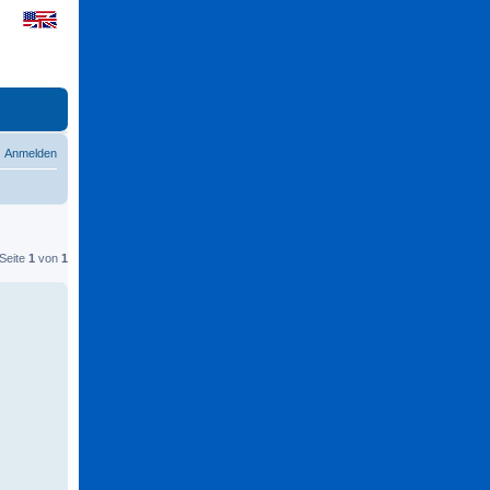
Anmelden
 Seite
1
von
1