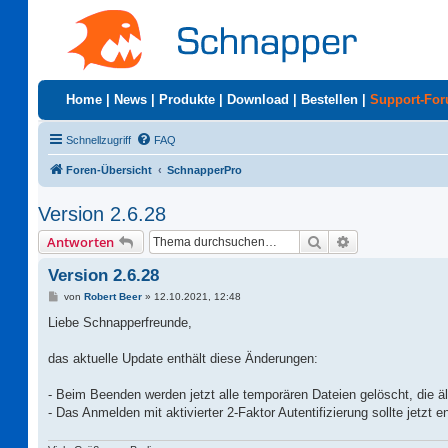
Home
|
News
|
Produkte
|
Download
|
Bestellen
|
Support-Fo
Schnellzugriff
FAQ
Foren-Übersicht
SchnapperPro
Version 2.6.28
Suche
Erweiterte Suc
Antworten
Version 2.6.28
B
von
Robert Beer
»
12.10.2021, 12:48
e
i
Liebe Schnapperfreunde,
t
r
a
das aktuelle Update enthält diese Änderungen:
g
- Beim Beenden werden jetzt alle temporären Dateien gelöscht, die äl
- Das Anmelden mit aktivierter 2-Faktor Autentifizierung sollte jetzt en