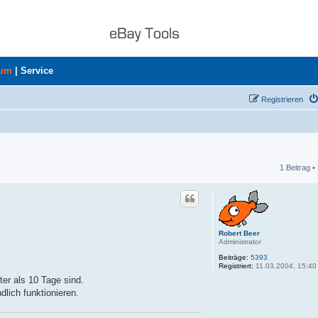
rum
|
Service
Registrieren
1 Beitrag •
he
Robert Beer
Administrator
Beiträge:
5393
Registriert:
11.03.2004, 15:40
ter als 10 Tage sind.
dlich funktionieren.