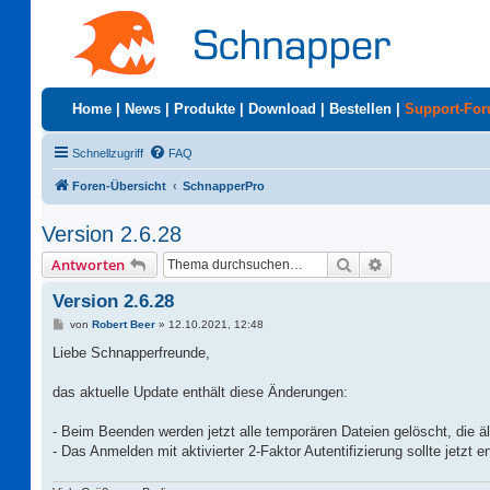
Home
|
News
|
Produkte
|
Download
|
Bestellen
|
Support-Fo
Schnellzugriff
FAQ
Foren-Übersicht
SchnapperPro
Version 2.6.28
Suche
Erweiterte Suc
Antworten
Version 2.6.28
B
von
Robert Beer
»
12.10.2021, 12:48
e
i
Liebe Schnapperfreunde,
t
r
a
das aktuelle Update enthält diese Änderungen:
g
- Beim Beenden werden jetzt alle temporären Dateien gelöscht, die äl
- Das Anmelden mit aktivierter 2-Faktor Autentifizierung sollte jetzt en