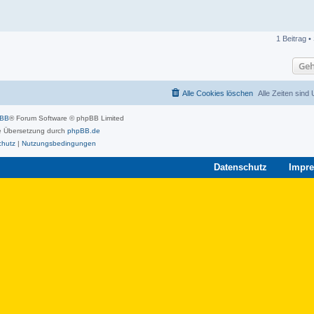
1 Beitrag •
Geh
Alle Cookies löschen
Alle Zeiten sind
pBB
® Forum Software © phpBB Limited
 Übersetzung durch
phpBB.de
chutz
|
Nutzungsbedingungen
Datenschutz
Impr