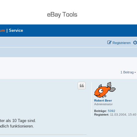
rum
|
Service
Registrieren
1 Beitrag •
he
Robert Beer
Administrator
Beiträge:
5392
Registriert:
11.03.2004, 15:40
ter als 10 Tage sind.
dlich funktionieren.