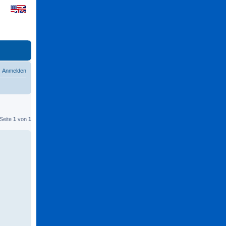
Anmelden
 Seite
1
von
1