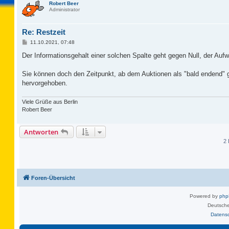
Robert Beer
Administrator
Re: Restzeit
B
11.10.2021, 07:48
e
i
Der Informationsgehalt einer solchen Spalte geht gegen Null, der Aufw
t
r
a
Sie können doch den Zeitpunkt, ab dem Auktionen als "bald endend" ge
g
hervorgehoben.
Viele Grüße aus Berlin
Robert Beer
Antworten
2 
Foren-Übersicht
Powered by
ph
Deutsche
Datens