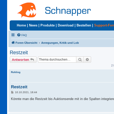
Home
|
News
|
Produkte
|
Download
|
Bestellen
|
Support-Fo
FAQ
Foren-Übersicht
Anregungen, Kritik und Lob
Restzeit
Suche
Erweiterte Suc
Antworten
2 
Rohling
Restzeit
B
10.10.2021, 18:44
e
i
Könnte man die Restzeit bis Auktionsende mit in die Spalten integrie
t
r
a
g