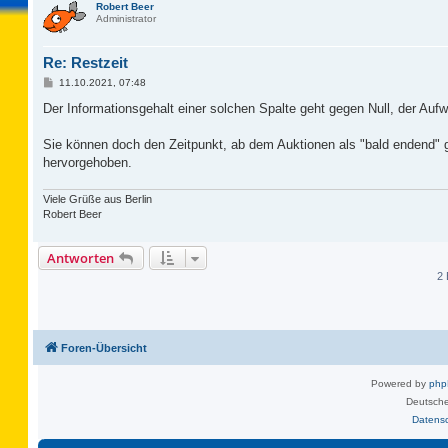
Robert Beer
Administrator
Re: Restzeit
B
11.10.2021, 07:48
e
i
Der Informationsgehalt einer solchen Spalte geht gegen Null, der Aufw
t
r
a
Sie können doch den Zeitpunkt, ab dem Auktionen als "bald endend" ge
g
hervorgehoben.
Viele Grüße aus Berlin
Robert Beer
Antworten
2 
Foren-Übersicht
Powered by
ph
Deutsche
Datens