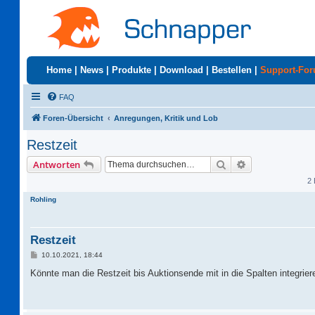
Home
|
News
|
Produkte
|
Download
|
Bestellen
|
Support-Fo
FAQ
Foren-Übersicht
Anregungen, Kritik und Lob
Restzeit
Suche
Erweiterte Suc
Antworten
2 
Rohling
Restzeit
B
10.10.2021, 18:44
e
i
Könnte man die Restzeit bis Auktionsende mit in die Spalten integrie
t
r
a
g