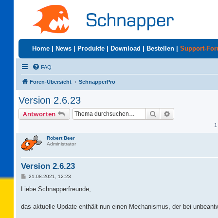
Home
|
News
|
Produkte
|
Download
|
Bestellen
|
Support-Fo
FAQ
Foren-Übersicht
SchnapperPro
Version 2.6.23
Suche
Erweiterte Suc
Antworten
1
Robert Beer
Administrator
Version 2.6.23
B
21.08.2021, 12:23
e
i
Liebe Schnapperfreunde,
t
r
a
das aktuelle Update enthält nun einen Mechanismus, der bei unbean
g