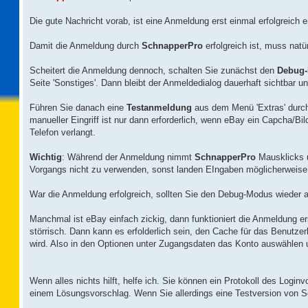
Die gute Nachricht vorab, ist eine Anmeldung erst einmal erfolgreich 
Damit die Anmeldung durch
SchnapperPro
erfolgreich ist, muss natü
Scheitert die Anmeldung dennoch, schalten Sie zunächst den
Debug
Seite 'Sonstiges'. Dann bleibt der Anmeldedialog dauerhaft sichtbar 
Führen Sie danach eine
Testanmeldung
aus dem Menü 'Extras' durc
manueller Eingriff ist nur dann erforderlich, wenn eBay ein Capcha/Bil
Telefon verlangt.
Wichtig
: Während der Anmeldung nimmt
SchnapperPro
Mausklicks u
Vorgangs nicht zu verwenden, sonst landen EIngaben möglicherweise 
War die Anmeldung erfolgreich, sollten Sie den Debug-Modus wieder 
Manchmal ist eBay einfach zickig, dann funktioniert die Anmeldung er
störrisch. Dann kann es erfolderlich sein, den Cache für das Benutze
wird. Also in den Optionen unter Zugangsdaten das Konto auswählen 
Wenn alles nichts hilft, helfe ich. Sie können ein Protokoll des Logi
einem Lösungsvorschlag. Wenn Sie allerdings eine Testversion von S