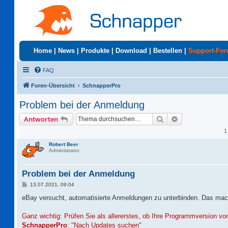
Home
|
News
|
Produkte
|
Download
|
Bestellen
|
Support-Fo
FAQ
Foren-Übersicht
SchnapperPro
Problem bei der Anmeldung
Suche
Erweiterte Suc
Antworten
1
Robert Beer
Administrator
Problem bei der Anmeldung
B
13.07.2021, 09:04
e
i
eBay versucht, automatisierte Anmeldungen zu unterbinden. Das mac
t
r
a
Ganz wichtig: Prüfen Sie als allererstes, ob Ihre Programmversion v
g
SchnapperPro
: "Nach Updates suchen"