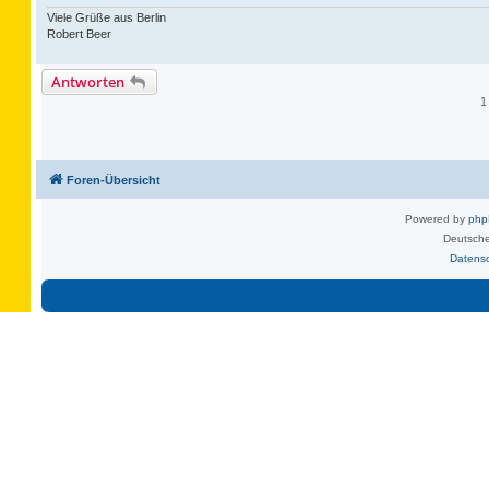
Viele Grüße aus Berlin
Robert Beer
Antworten
1
Foren-Übersicht
Powered by
ph
Deutsche
Datens