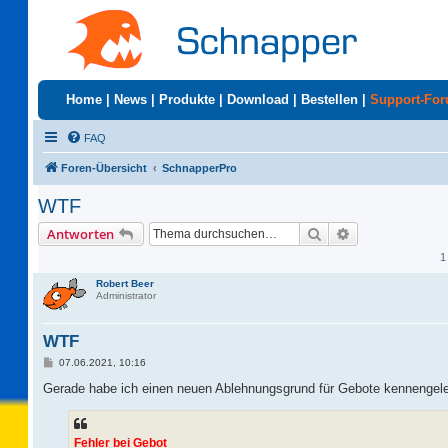
Home
|
News
|
Produkte
|
Download
|
Bestellen
|
Support-Fo
FAQ
Foren-Übersicht
SchnapperPro
WTF
Suche
Erweiterte Suc
Antworten
1
Robert Beer
Administrator
WTF
B
07.06.2021, 10:16
e
i
Gerade habe ich einen neuen Ablehnungsgrund für Gebote kennengele
t
r
a
g
Fehler bei Gebot