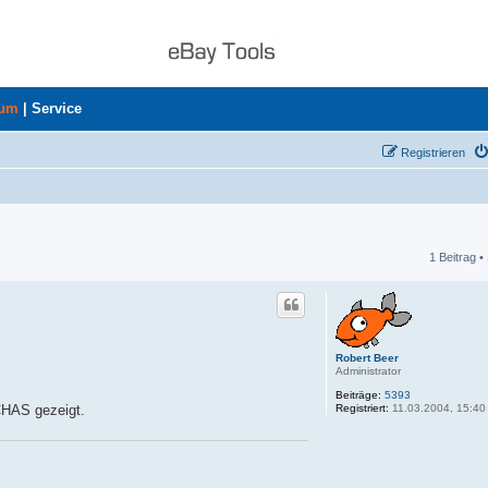
rum
|
Service
Registrieren
1 Beitrag •
he
Robert Beer
Administrator
Beiträge:
5393
Registriert:
11.03.2004, 15:40
CHAS gezeigt.