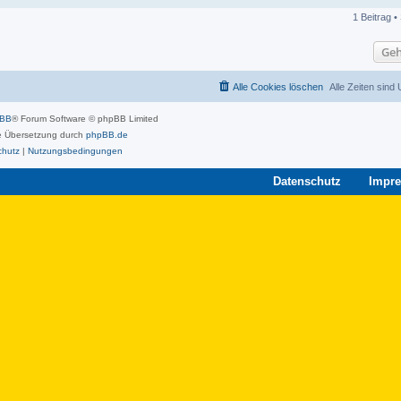
1 Beitrag •
Geh
Alle Cookies löschen
Alle Zeiten sind
pBB
® Forum Software © phpBB Limited
 Übersetzung durch
phpBB.de
chutz
|
Nutzungsbedingungen
Datenschutz
Impr