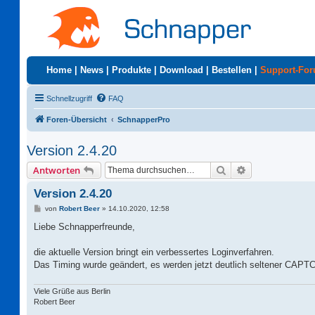
Home
|
News
|
Produkte
|
Download
|
Bestellen
|
Support-Fo
Schnellzugriff
FAQ
Foren-Übersicht
SchnapperPro
Version 2.4.20
Suche
Erweiterte Suc
Antworten
Version 2.4.20
B
von
Robert Beer
»
14.10.2020, 12:58
e
i
Liebe Schnapperfreunde,
t
r
a
die aktuelle Version bringt ein verbessertes Loginverfahren.
g
Das Timing wurde geändert, es werden jetzt deutlich seltener CAPT
Viele Grüße aus Berlin
Robert Beer