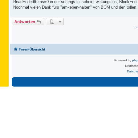
ReadEndedItems=0 in der settings.ini scheint wirkungslos, BlockEnde
Nochmal vielen Dank fürs "am-leben-halten" von BOM und den tollen 
Antworten
6 
Foren-Übersicht
Powered by
ph
Deutsche
Datens