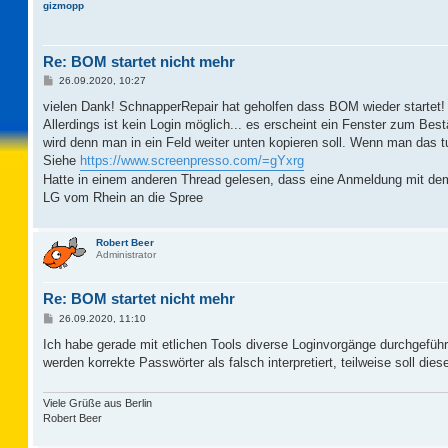
gizmopp
Re: BOM startet nicht mehr
B
26.09.2020, 10:27
e
i
vielen Dank! SchnapperRepair hat geholfen dass BOM wieder startet!
t
Allerdings ist kein Login möglich... es erscheint ein Fenster zum Bes
r
a
wird denn man in ein Feld weiter unten kopieren soll. Wenn man das tu
g
Siehe
https://www.screenpresso.com/=gYxrg
Hatte in einem anderen Thread gelesen, dass eine Anmeldung mit dem
LG vom Rhein an die Spree
Robert Beer
Administrator
Re: BOM startet nicht mehr
B
26.09.2020, 11:10
e
i
Ich habe gerade mit etlichen Tools diverse Loginvorgänge durchgeführ
t
werden korrekte Passwörter als falsch interpretiert, teilweise soll d
r
a
g
Viele Grüße aus Berlin
Robert Beer