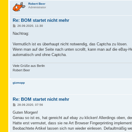
Robert Beer
Administrator
Re: BOM startet nicht mehr
B
26.09.2020, 11:30
e
i
Nachtrag:
t
r
a
Vermutlich ist es überhaupt nicht notwendig, das Captcha zu lösen.
g
Wenn man auf der Seite nach unten scrollt, kann man auf die eBay-Ho
automatisch und ohne Captcha.
Viele Grüße aus Berlin
Robert Beer
gizmopp
Re: BOM startet nicht mehr
B
28.09.2020, 07:56
e
i
Guten Morgen!
t
Genau so ist es, hat gereicht auf ebay zu klicken! Allerdings oben, d
r
a
Hatte erst vermutet, dass sie ne Art Browser Fingerprinting implement
g
Beobachtete Artikel lassen sich nun wieder einlesen. Defaultmäßig wer