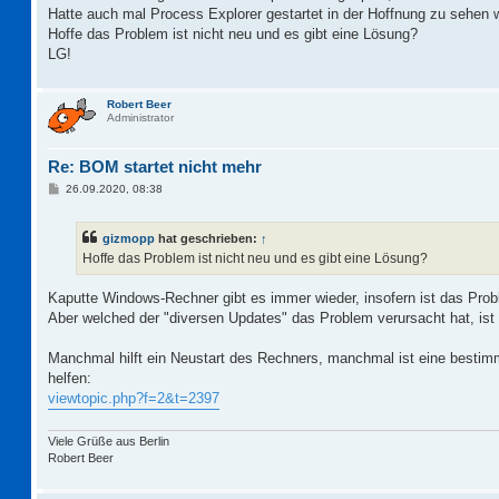
Hatte auch mal Process Explorer gestartet in der Hoffnung zu sehen was
Hoffe das Problem ist nicht neu und es gibt eine Lösung?
LG!
Robert Beer
Administrator
Re: BOM startet nicht mehr
B
26.09.2020, 08:38
e
i
t
gizmopp
hat geschrieben:
↑
r
a
Hoffe das Problem ist nicht neu und es gibt eine Lösung?
g
Kaputte Windows-Rechner gibt es immer wieder, insofern ist das Prob
Aber welched der "diversen Updates" das Problem verursacht hat, ist 
Manchmal hilft ein Neustart des Rechners, manchmal ist eine bestimmt
helfen:
viewtopic.php?f=2&t=2397
Viele Grüße aus Berlin
Robert Beer