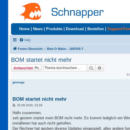
Home
|
News
|
Produkte
|
Download
|
Bestellen
|
Support-Fo
FAQ
Foren-Übersicht
Biet-O-Matic - JARVIS-7
BOM startet nicht mehr
Suche
Erweiterte Suc
Antworten
6 
gizmopp
BOM startet nicht mehr
B
25.09.2020, 23:26
e
i
Hallo zusammen,
t
seit gestern startet mein BOM nicht mehr. Es kommt lediglich ein Wind
r
a
installieren hat auch nicht geholfen.
g
Der Rechner hat gestern diverse Updates eingespielt, alles andere fun