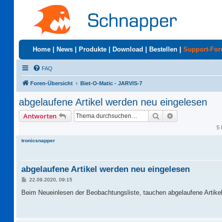
Home
|
News
|
Produkte
|
Download
|
Bestellen
|
Support-Fo
FAQ
Foren-Übersicht
Biet-O-Matic - JARVIS-7
abgelaufene Artikel werden neu eingelesen
Suche
Erweiterte Suc
Antworten
5 
tronicsnapper
abgelaufene Artikel werden neu eingelesen
B
22.09.2020, 09:15
e
i
Beim Neueinlesen der Beobachtungsliste, tauchen abgelaufene Artikel
t
r
a
g