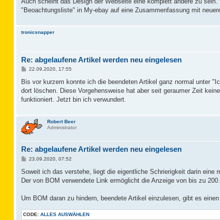
Auch scheint das Design der Webseite eine komplett andere zu sein. S
"Beoachtungsliste" in My-ebay auf eine Zusammenfassung mit neuer
tronicsnapper
Re: abgelaufene Artikel werden neu eingelesen
B
22.09.2020, 17:55
e
i
Bis vor kurzem konnte ich die beendeten Artikel ganz normal unter "Ic
t
dort löschen. Diese Vorgehensweise hat aber seit geraumer Zeit keinen 
r
a
funktioniert. Jetzt bin ich verwundert.
g
Robert Beer
Administrator
Re: abgelaufene Artikel werden neu eingelesen
B
23.09.2020, 07:52
e
i
Soweit ich das verstehe, liegt die eigentliche Schrierigkeit darin ei
t
Der von BOM verwendete Link ermöglicht die Anzeige von bis zu 200 A
r
a
g
Um BOM daran zu hindern, beendete Artikel einzulesen, gibt es einen e
CODE:
ALLES AUSWÄHLEN