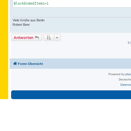
BlockEndedItems=1
Viele Grüße aus Berlin
Robert Beer
Antworten
5 
Foren-Übersicht
Powered by
ph
Deutsche
Datens