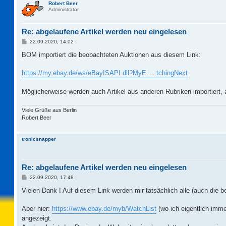
Robert Beer
Administrator
Re: abgelaufene Artikel werden neu eingelesen
B
22.09.2020, 14:02
e
i
BOM importiert die beobachteten Auktionen aus diesem Link:
t
r
a
https://my.ebay.de/ws/eBayISAPI.dll?MyE ... tchingNext
g
Möglicherweise werden auch Artikel aus anderen Rubriken importiert, 
Viele Grüße aus Berlin
Robert Beer
tronicsnapper
Re: abgelaufene Artikel werden neu eingelesen
B
22.09.2020, 17:48
e
i
Vielen Dank ! Auf diesem Link werden mir tatsächlich alle (auch die b
t
r
a
Aber hier:
https://www.ebay.de/myb/WatchList
(wo ich eigentlich imme
g
angezeigt.