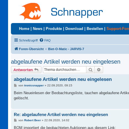
Home
|
News
|
Produkte
|
Download
|
Bestellen
|
Support-Fo
Schnellzugriff
FAQ
Foren-Übersicht
Biet-O-Matic - JARVIS-7
abgelaufene Artikel werden neu eingelesen
Suche
Erweiterte Suc
Antworten
abgelaufene Artikel werden neu eingelesen
B
von
tronicsnapper
»
22.09.2020, 09:15
e
i
Beim Neueinlesen der Beobachtungsliste, tauchen abgelaufene Artike
t
gelöscht.
r
a
g
Re: abgelaufene Artikel werden neu eingelesen
B
von
Robert Beer
»
22.09.2020, 14:02
e
i
BOM importiert die beobachteten Auktionen aus diesem Link: