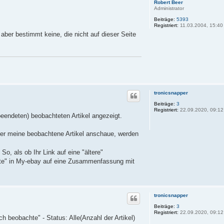
Robert Beer
Administrator
Beiträge:
5393
Registriert:
11.03.2004, 15:40
aber bestimmt keine, die nicht auf dieser Seite
tronicsnapper
Beiträge:
3
Registriert:
22.09.2020, 09:12
beendeten) beobachteten Artikel angezeigt.
mer meine beobachtene Artikel anschaue, werden
o, als ob Ihr Link auf eine "ältere"
ste" in My-ebay auf eine Zusammenfassung mit
tronicsnapper
Beiträge:
3
Registriert:
22.09.2020, 09:12
h beobachte" - Status: Alle(Anzahl der Artikel)