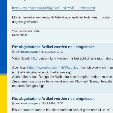
t
r
a
https://my.ebay.de/ws/eBayISAPI.dll?MyE ... tchingNext
g
Möglicherweise werden auch Artikel aus anderen Rubriken importiert, 
angezeigt werden.
Viele Grüße aus Berlin
Robert Beer
Re: abgelaufene Artikel werden neu eingelesen
B
von
tronicsnapper
»
22.09.2020, 17:48
e
i
Vielen Dank ! Auf diesem Link werden mir tatsächlich alle (auch die 
t
r
a
Aber hier:
https://www.ebay.de/myb/WatchList
(wo ich eigentlich im
g
nicht alle abgelaufenen Artikel angezeigt.
Auch scheint das Design der Webseite eine komplett andere zu sein. S
Zusammenfassungsseite verweist und der Klick auf "Beoachtungsli
neuerem Design zeigt.
Re: abgelaufene Artikel werden neu eingelesen
B
von
tronicsnapper
»
22.09.2020, 17:55
e
i
Bis vor kurzem konnte ich die beendeten Artikel ganz normal unter "Ic
t