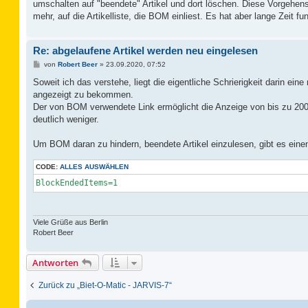
umschalten auf "beendete" Artikel und dort löschen. Diese Vorgehens
r
a
mehr, auf die Artikelliste, die BOM einliest. Es hat aber lange Zeit fun
g
Re: abgelaufene Artikel werden neu eingelesen
B
von
Robert Beer
»
23.09.2020, 07:52
e
i
Soweit ich das verstehe, liegt die eigentliche Schrierigkeit darin ein
t
angezeigt zu bekommen.
r
a
Der von BOM verwendete Link ermöglicht die Anzeige von bis zu 200 
g
deutlich weniger.
Um BOM daran zu hindern, beendete Artikel einzulesen, gibt es einen e
CODE:
ALLES AUSWÄHLEN
BlockEndedItems=1
Viele Grüße aus Berlin
Robert Beer
Antworten
Zurück zu „Biet-O-Matic - JARVIS-7“