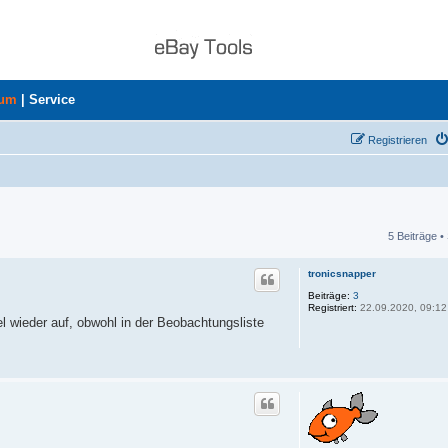
rum
|
Service
Registrieren
5 Beiträge •
he
tronicsnapper
Beiträge:
3
Registriert:
22.09.2020, 09:12
l wieder auf, obwohl in der Beobachtungsliste