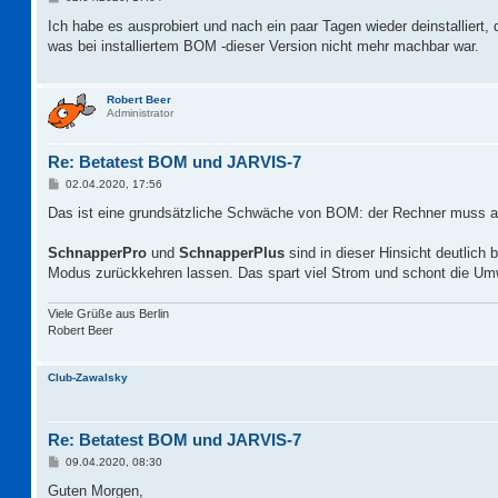
e
i
Ich habe es ausprobiert und nach ein paar Tagen wieder deinstalliert
t
was bei installiertem BOM -dieser Version nicht mehr machbar war.
r
a
g
Robert Beer
Administrator
Re: Betatest BOM und JARVIS-7
B
02.04.2020, 17:56
e
i
Das ist eine grundsätzliche Schwäche von BOM: der Rechner muss a
t
r
a
SchnapperPro
und
SchnapperPlus
sind in dieser Hinsicht deutli
g
Modus zurückkehren lassen. Das spart viel Strom und schont die Um
Viele Grüße aus Berlin
Robert Beer
Club-Zawalsky
Re: Betatest BOM und JARVIS-7
B
09.04.2020, 08:30
e
i
Guten Morgen,