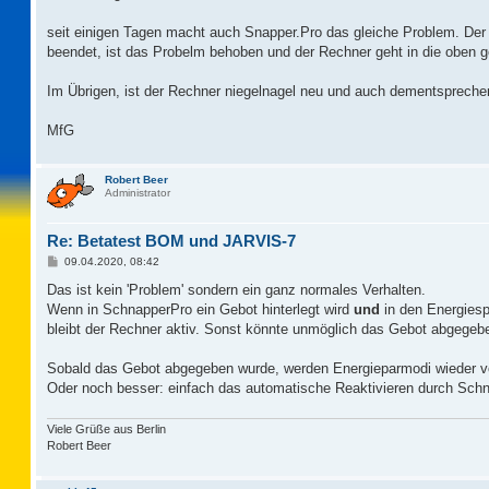
t
r
a
seit einigen Tagen macht auch Snapper.Pro das gleiche Problem. De
g
beendet, ist das Probelm behoben und der Rechner geht in die oben 
Im Übrigen, ist der Rechner niegelnagel neu und auch dementspreche
MfG
Robert Beer
Administrator
Re: Betatest BOM und JARVIS-7
B
09.04.2020, 08:42
e
i
Das ist kein 'Problem' sondern ein ganz normales Verhalten.
t
Wenn in SchnapperPro ein Gebot hinterlegt wird
und
in den Energiesp
r
a
bleibt der Rechner aktiv. Sonst könnte unmöglich das Gebot abgegeb
g
Sobald das Gebot abgegeben wurde, werden Energieparmodi wieder 
Oder noch besser: einfach das automatische Reaktivieren durch Schn
Viele Grüße aus Berlin
Robert Beer