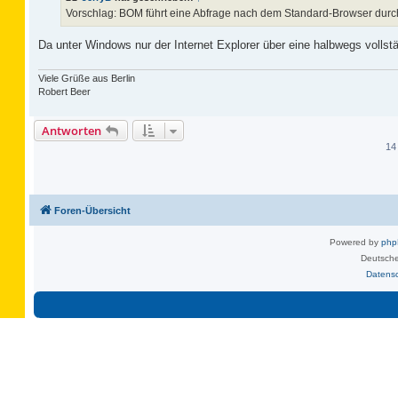
a
Vorschlag: BOM führt eine Abfrage nach dem Standard-Browser durch
g
Da unter Windows nur der Internet Explorer über eine halbwegs vollständ
Viele Grüße aus Berlin
Robert Beer
Antworten
14
Foren-Übersicht
Powered by
ph
Deutsche
Datens