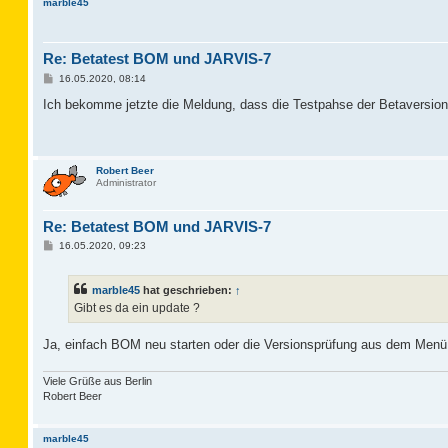
marble45
Re: Betatest BOM und JARVIS-7
B
16.05.2020, 08:14
e
i
Ich bekomme jetzte die Meldung, dass die Testpahse der Betaversion 
t
r
a
g
Robert Beer
Administrator
Re: Betatest BOM und JARVIS-7
B
16.05.2020, 09:23
e
i
t
marble45
hat geschrieben:
↑
r
a
Gibt es da ein update ?
g
Ja, einfach BOM neu starten oder die Versionsprüfung aus dem Menü
Viele Grüße aus Berlin
Robert Beer
marble45