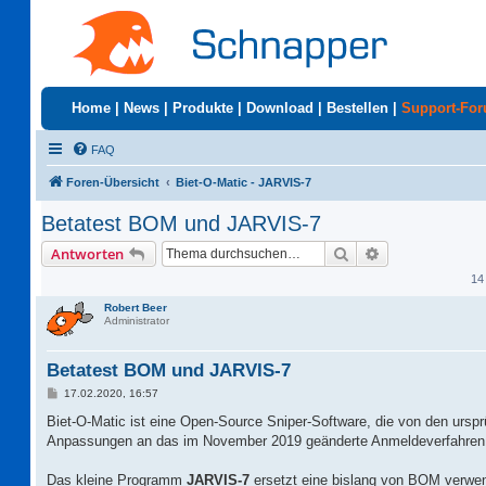
Home
|
News
|
Produkte
|
Download
|
Bestellen
|
Support-Fo
FAQ
Foren-Übersicht
Biet-O-Matic - JARVIS-7
Betatest BOM und JARVIS-7
Suche
Erweiterte Suc
Antworten
14
Robert Beer
Administrator
Betatest BOM und JARVIS-7
B
17.02.2020, 16:57
e
i
Biet-O-Matic ist eine Open-Source Sniper-Software, die von den urspr
t
Anpassungen an das im November 2019 geänderte Anmeldeverfahren b
r
a
g
Das kleine Programm
JARVIS-7
ersetzt eine bislang von BOM verwe