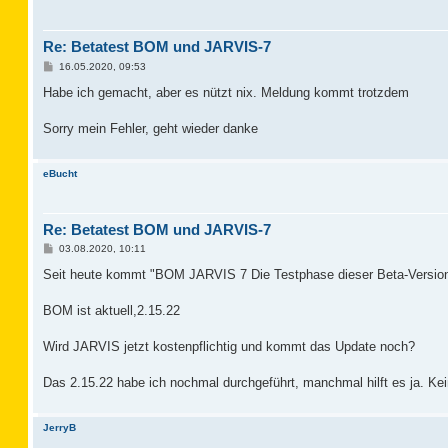
Re: Betatest BOM und JARVIS-7
B
16.05.2020, 09:53
e
i
Habe ich gemacht, aber es nützt nix. Meldung kommt trotzdem
t
r
a
Sorry mein Fehler, geht wieder danke
g
eBucht
Re: Betatest BOM und JARVIS-7
B
03.08.2020, 10:11
e
i
Seit heute kommt "BOM JARVIS 7 Die Testphase dieser Beta-Version 
t
r
a
BOM ist aktuell,2.15.22
g
Wird JARVIS jetzt kostenpflichtig und kommt das Update noch?
Das 2.15.22 habe ich nochmal durchgeführt, manchmal hilft es ja. Ke
JerryB