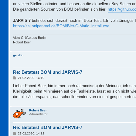
an vielen Stellen optimiert und besser an die aktuellen eBay-Seiten a
Die geänderten Sourcen von BOM befinden sich hier:
https://github
JARVIS-7
befindet sich derzeit noch im Beta-Test. EIn vollständiges
https://ssl.sniper-tool.de/BOM/Biet-O-Matic_install.exe
Viele Grüße aus Berlin
Robert Beer
gerdhh
Re: Betatest BOM und JARVIS-7
B
21.02.2020, 14:19
e
i
Lieber Robert Beer, bin immer noch (altmodisch) der Meinung, ich sc
t
Kleinigkeit: beim Minimieren auf die Taskleiste, lässt es sich nicht wi
r
a
die tolle Zeitersparnis, das schnelle Finden von einmal gespeicherten
g
Robert Beer
Administrator
Re: Betatest BOM und JARVIS-7
B
21.02.2020, 14:32