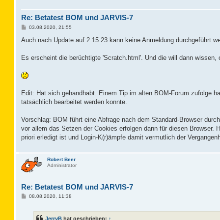
Re: Betatest BOM und JARVIS-7
B
03.08.2020, 21:55
e
i
Auch nach Update auf 2.15.23 kann keine Anmeldung durchgeführt we
t
r
a
Es erscheint die berüchtigte 'Scratch.html'. Und die will dann wissen, 
g
Edit: Hat sich gehandhabt. Einem Tip im alten BOM-Forum zufolge hab
tatsächlich bearbeitet werden konnte.
Vorschlag: BOM führt eine Abfrage nach dem Standard-Browser durch 
vor allem das Setzen der Cookies erfolgen dann für diesen Browser. 
priori erledigt ist und Login-K(r)ämpfe damit vermutlich der Vergangen
Robert Beer
Administrator
Re: Betatest BOM und JARVIS-7
B
08.08.2020, 11:38
e
i
t
JerryB
hat geschrieben:
↑
r