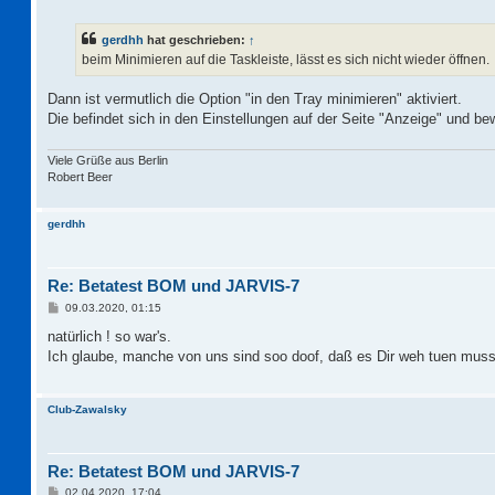
e
i
t
gerdhh
hat geschrieben:
↑
r
a
beim Minimieren auf die Taskleiste, lässt es sich nicht wieder öffnen.
g
Dann ist vermutlich die Option "in den Tray minimieren" aktiviert.
Die befindet sich in den Einstellungen auf der Seite "Anzeige" und b
Viele Grüße aus Berlin
Robert Beer
gerdhh
Re: Betatest BOM und JARVIS-7
B
09.03.2020, 01:15
e
i
natürlich ! so war's.
t
Ich glaube, manche von uns sind soo doof, daß es Dir weh tuen mus
r
a
g
Club-Zawalsky
Re: Betatest BOM und JARVIS-7
B
02.04.2020, 17:04