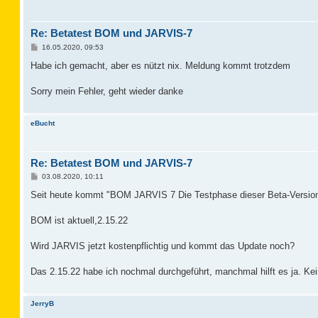
Re: Betatest BOM und JARVIS-7
B
16.05.2020, 09:53
e
i
Habe ich gemacht, aber es nützt nix. Meldung kommt trotzdem
t
r
a
Sorry mein Fehler, geht wieder danke
g
eBucht
Re: Betatest BOM und JARVIS-7
B
03.08.2020, 10:11
e
i
Seit heute kommt "BOM JARVIS 7 Die Testphase dieser Beta-Version 
t
r
a
BOM ist aktuell,2.15.22
g
Wird JARVIS jetzt kostenpflichtig und kommt das Update noch?
Das 2.15.22 habe ich nochmal durchgeführt, manchmal hilft es ja. Ke
JerryB