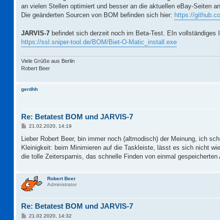
an vielen Stellen optimiert und besser an die aktuellen eBay-Seiten a
Die geänderten Sourcen von BOM befinden sich hier:
https://github
JARVIS-7
befindet sich derzeit noch im Beta-Test. EIn vollständiges
https://ssl.sniper-tool.de/BOM/Biet-O-Matic_install.exe
Viele Grüße aus Berlin
Robert Beer
gerdhh
Re: Betatest BOM und JARVIS-7
B
21.02.2020, 14:19
e
i
Lieber Robert Beer, bin immer noch (altmodisch) der Meinung, ich sc
t
Kleinigkeit: beim Minimieren auf die Taskleiste, lässt es sich nicht wi
r
a
die tolle Zeitersparnis, das schnelle Finden von einmal gespeicherten
g
Robert Beer
Administrator
Re: Betatest BOM und JARVIS-7
B
21.02.2020, 14:32