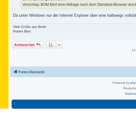
a
Vorschlag: BOM führt eine Abfrage nach dem Standard-Browser durch
g
Da unter Windows nur der Internet Explorer über eine halbwegs vollständ
Viele Grüße aus Berlin
Robert Beer
Antworten
14
Foren-Übersicht
Powered by
ph
Deutsche
Datens