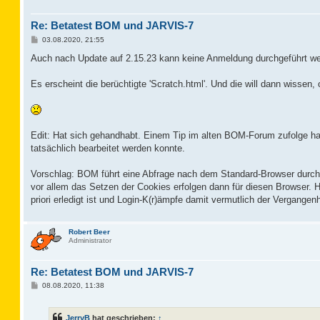
Re: Betatest BOM und JARVIS-7
B
03.08.2020, 21:55
e
i
Auch nach Update auf 2.15.23 kann keine Anmeldung durchgeführt we
t
r
a
Es erscheint die berüchtigte 'Scratch.html'. Und die will dann wissen, 
g
Edit: Hat sich gehandhabt. Einem Tip im alten BOM-Forum zufolge hab
tatsächlich bearbeitet werden konnte.
Vorschlag: BOM führt eine Abfrage nach dem Standard-Browser durch 
vor allem das Setzen der Cookies erfolgen dann für diesen Browser. 
priori erledigt ist und Login-K(r)ämpfe damit vermutlich der Vergangen
Robert Beer
Administrator
Re: Betatest BOM und JARVIS-7
B
08.08.2020, 11:38
e
i
t
JerryB
hat geschrieben:
↑
r