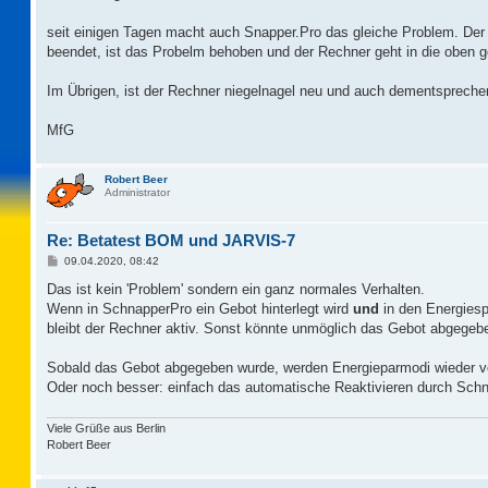
t
r
a
seit einigen Tagen macht auch Snapper.Pro das gleiche Problem. De
g
beendet, ist das Probelm behoben und der Rechner geht in die oben 
Im Übrigen, ist der Rechner niegelnagel neu und auch dementspreche
MfG
Robert Beer
Administrator
Re: Betatest BOM und JARVIS-7
B
09.04.2020, 08:42
e
i
Das ist kein 'Problem' sondern ein ganz normales Verhalten.
t
Wenn in SchnapperPro ein Gebot hinterlegt wird
und
in den Energiesp
r
a
bleibt der Rechner aktiv. Sonst könnte unmöglich das Gebot abgegeb
g
Sobald das Gebot abgegeben wurde, werden Energieparmodi wieder 
Oder noch besser: einfach das automatische Reaktivieren durch Schn
Viele Grüße aus Berlin
Robert Beer