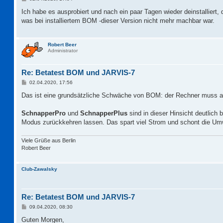
e
i
Ich habe es ausprobiert und nach ein paar Tagen wieder deinstalliert
t
was bei installiertem BOM -dieser Version nicht mehr machbar war.
r
a
g
Robert Beer
Administrator
Re: Betatest BOM und JARVIS-7
B
02.04.2020, 17:56
e
i
Das ist eine grundsätzliche Schwäche von BOM: der Rechner muss a
t
r
a
SchnapperPro
und
SchnapperPlus
sind in dieser Hinsicht deutli
g
Modus zurückkehren lassen. Das spart viel Strom und schont die Um
Viele Grüße aus Berlin
Robert Beer
Club-Zawalsky
Re: Betatest BOM und JARVIS-7
B
09.04.2020, 08:30
e
i
Guten Morgen,