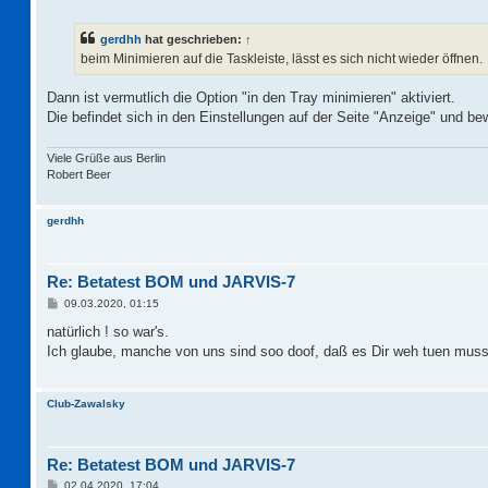
e
i
t
gerdhh
hat geschrieben:
↑
r
a
beim Minimieren auf die Taskleiste, lässt es sich nicht wieder öffnen.
g
Dann ist vermutlich die Option "in den Tray minimieren" aktiviert.
Die befindet sich in den Einstellungen auf der Seite "Anzeige" und b
Viele Grüße aus Berlin
Robert Beer
gerdhh
Re: Betatest BOM und JARVIS-7
B
09.03.2020, 01:15
e
i
natürlich ! so war's.
t
Ich glaube, manche von uns sind soo doof, daß es Dir weh tuen mus
r
a
g
Club-Zawalsky
Re: Betatest BOM und JARVIS-7
B
02.04.2020, 17:04