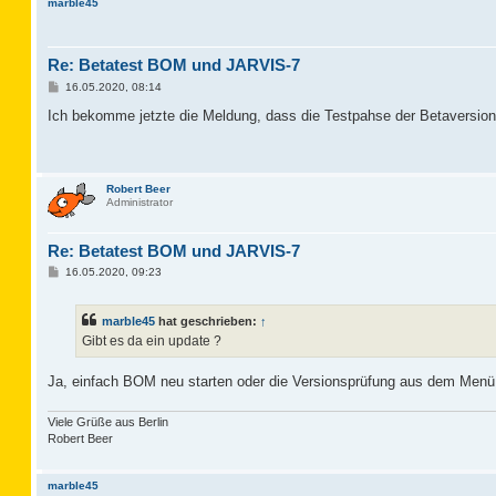
marble45
Re: Betatest BOM und JARVIS-7
B
16.05.2020, 08:14
e
i
Ich bekomme jetzte die Meldung, dass die Testpahse der Betaversion 
t
r
a
g
Robert Beer
Administrator
Re: Betatest BOM und JARVIS-7
B
16.05.2020, 09:23
e
i
t
marble45
hat geschrieben:
↑
r
a
Gibt es da ein update ?
g
Ja, einfach BOM neu starten oder die Versionsprüfung aus dem Menü
Viele Grüße aus Berlin
Robert Beer
marble45