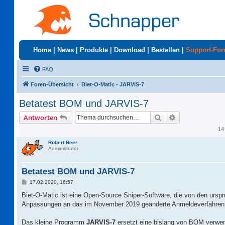
Home
|
News
|
Produkte
|
Download
|
Bestellen
|
Support-Fo
FAQ
Foren-Übersicht
Biet-O-Matic - JARVIS-7
Betatest BOM und JARVIS-7
Suche
Erweiterte Suc
Antworten
14
Robert Beer
Administrator
Betatest BOM und JARVIS-7
B
17.02.2020, 16:57
e
i
Biet-O-Matic ist eine Open-Source Sniper-Software, die von den urspr
t
Anpassungen an das im November 2019 geänderte Anmeldeverfahren b
r
a
g
Das kleine Programm
JARVIS-7
ersetzt eine bislang von BOM verwe