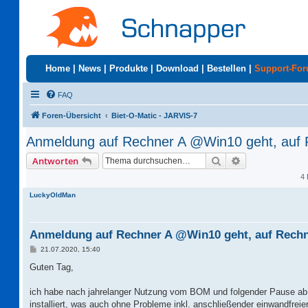
Home
|
News
|
Produkte
|
Download
|
Bestellen
|
Support-Fo
FAQ
Foren-Übersicht
Biet-O-Matic - JARVIS-7
Anmeldung auf Rechner A @Win10 geht, auf 
Suche
Erweiterte Suc
Antworten
4 
LuckyOldMan
Anmeldung auf Rechner A @Win10 geht, auf Rechn
B
21.07.2020, 15:40
e
i
Guten Tag,
t
r
a
ich habe nach jahrelanger Nutzung vom BOM und folgender Pause a
g
installiert, was auch ohne Probleme inkl. anschließender einwandfreie