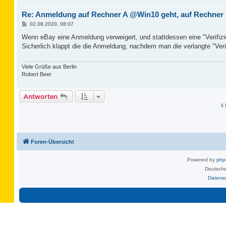
Re: Anmeldung auf Rechner A @Win10 geht, auf Rechner
B
02.08.2020, 08:07
e
i
Wenn eBay eine Anmeldung verweigert, und stattdessen eine "Verifizie
t
Sicherlich klappt die die Anmeldung, nachdem man die verlangte "Ver
r
a
g
Viele Grüße aus Berlin
Robert Beer
Antworten
4 
Foren-Übersicht
Powered by
ph
Deutsche
Datens