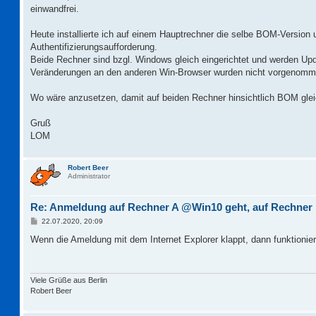
einwandfrei.
Heute installierte ich auf einem Hauptrechner die selbe BOM-Version
Authentifizierungsaufforderung.
Beide Rechner sind bzgl. Windows gleich eingerichtet und werden Upda
Veränderungen an den anderen Win-Browser wurden nicht vorgenomm
Wo wäre anzusetzen, damit auf beiden Rechner hinsichtlich BOM gle
Gruß
LOM
Robert Beer
Administrator
Re: Anmeldung auf Rechner A @Win10 geht, auf Rechner
B
22.07.2020, 20:09
e
i
Wenn die Ameldung mit dem Internet Explorer klappt, dann funktionie
t
r
a
g
Viele Grüße aus Berlin
Robert Beer