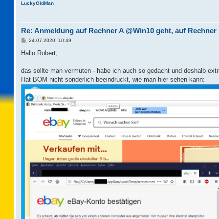
LuckyOldMan
Re: Anmeldung auf Rechner A @Win10 geht, auf Rechner
B
24.07.2020, 10:49
e
i
Hallo Robert,
t
r
a
das sollte man vermuten - habe ich auch so gedacht und deshalb extr
g
Hat BOM nicht sonderlich beeindruckt, wie man hier sehen kann: