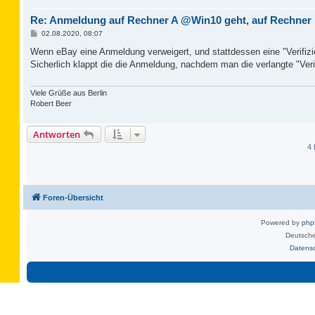
Re: Anmeldung auf Rechner A @Win10 geht, auf Rechner
B
02.08.2020, 08:07
e
i
Wenn eBay eine Anmeldung verweigert, und stattdessen eine "Verifizie
t
Sicherlich klappt die die Anmeldung, nachdem man die verlangte "Ver
r
a
g
Viele Grüße aus Berlin
Robert Beer
Antworten
4 
Foren-Übersicht
Powered by
ph
Deutsche
Datens