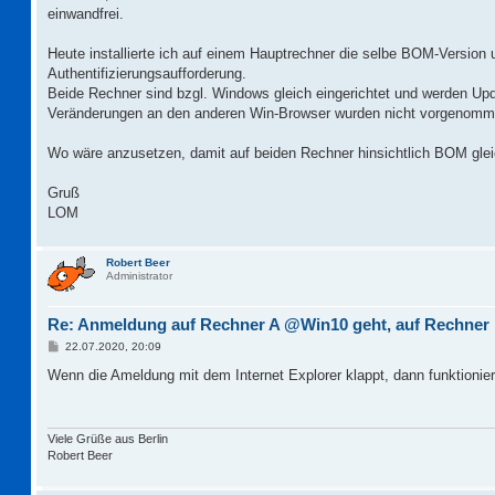
einwandfrei.
Heute installierte ich auf einem Hauptrechner die selbe BOM-Version
Authentifizierungsaufforderung.
Beide Rechner sind bzgl. Windows gleich eingerichtet und werden Upda
Veränderungen an den anderen Win-Browser wurden nicht vorgenomm
Wo wäre anzusetzen, damit auf beiden Rechner hinsichtlich BOM gle
Gruß
LOM
Robert Beer
Administrator
Re: Anmeldung auf Rechner A @Win10 geht, auf Rechner
B
22.07.2020, 20:09
e
i
Wenn die Ameldung mit dem Internet Explorer klappt, dann funktionie
t
r
a
g
Viele Grüße aus Berlin
Robert Beer