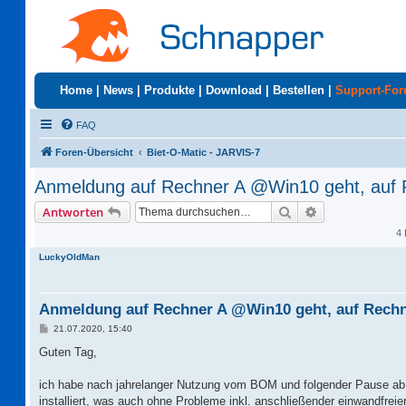
Home
|
News
|
Produkte
|
Download
|
Bestellen
|
Support-Fo
FAQ
Foren-Übersicht
Biet-O-Matic - JARVIS-7
Anmeldung auf Rechner A @Win10 geht, auf 
Suche
Erweiterte Suc
Antworten
4 
LuckyOldMan
Anmeldung auf Rechner A @Win10 geht, auf Rechn
B
21.07.2020, 15:40
e
i
Guten Tag,
t
r
a
ich habe nach jahrelanger Nutzung vom BOM und folgender Pause a
g
installiert, was auch ohne Probleme inkl. anschließender einwandfreie