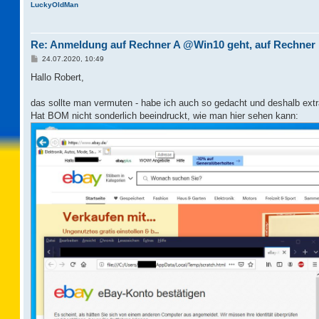
LuckyOldMan
Re: Anmeldung auf Rechner A @Win10 geht, auf Rechner
B
24.07.2020, 10:49
e
i
Hallo Robert,
t
r
a
das sollte man vermuten - habe ich auch so gedacht und deshalb extr
g
Hat BOM nicht sonderlich beeindruckt, wie man hier sehen kann: