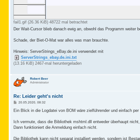
fail1.gif (26.36 KiB) 48722 mal betrachtet
Der Wait-Cursor blieb danach ewig an, obwohl das Programm weiter be
Schade, der Biet-O-Mat war alles was man brauchte.
Hinweis: ServerStrings_eBay.de.ini verwendet mit
ServerStrings_ebay.de.ini.txt
(13.16 KiB) 2467-mal heruntergeladen
Robert Beer
Administrator
Re: Leider geht's nicht
B
20.05.2020, 08:32
e
i
Ein Blick in die Logdatei von BOM wäre zielführender und einfach pe
t
r
a
Ich vermute, dass die Bibliothek mshtml.dll entweder überhaupt nicht, 
g
Dann funktioniert die Anmeldung einfach nicht.
Die Bibliothek kann nicht separat installiert werden, sondern ist Besta