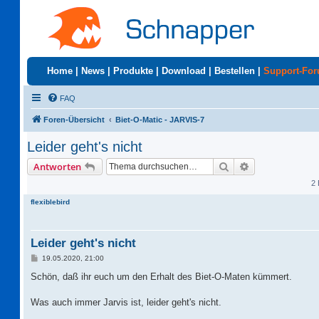
Home
|
News
|
Produkte
|
Download
|
Bestellen
|
Support-Fo
FAQ
Foren-Übersicht
Biet-O-Matic - JARVIS-7
Leider geht's nicht
Suche
Erweiterte Suc
Antworten
2 
flexiblebird
Leider geht's nicht
B
19.05.2020, 21:00
e
i
Schön, daß ihr euch um den Erhalt des Biet-O-Maten kümmert.
t
r
a
Was auch immer Jarvis ist, leider geht's nicht.
g