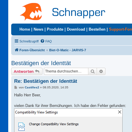
Home
|
News
|
Produkte
|
Download
|
Bestellen
|
Support-Fo
Schnellzugriff
FAQ
Foren-Übersicht
Biet-O-Matic - JARVIS-7
Bestätigen der Identtät
Suche
Erweiterte Suc
Antworten
Re: Bestätigen der Identtät
B
von
Castilles2
»
08.05.2020, 14:35
e
i
Hallo Herr Beer,
t
r
a
vielen Dank für ihrer Bemühungen. Ich habe den Fehler gefunden:
g