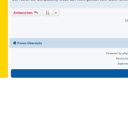
Antworten
16
Foren-Übersicht
Powered by
ph
Deutsche
Datens