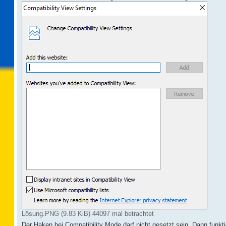
g
Lösung.PNG (9.83 KiB) 44097 mal betrachtet
Der Haken bei Compatibility Mode darf nicht gesetzt sein. Dann funkt