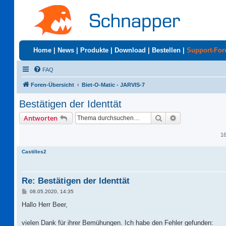
Home
|
News
|
Produkte
|
Download
|
Bestellen
|
Support-Fo
FAQ
Foren-Übersicht
Biet-O-Matic - JARVIS-7
Bestätigen der Identtät
Suche
Erweiterte Suc
Antworten
16
Castilles2
Re: Bestätigen der Identtät
B
08.05.2020, 14:35
e
i
Hallo Herr Beer,
t
r
a
vielen Dank für ihrer Bemühungen. Ich habe den Fehler gefunden: