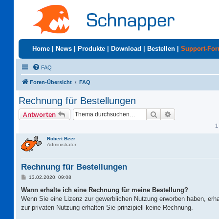
Home
|
News
|
Produkte
|
Download
|
Bestellen
|
Support-Fo
FAQ
Foren-Übersicht
FAQ
Rechnung für Bestellungen
Suche
Erweiterte Suc
Antworten
1
Robert Beer
Administrator
Rechnung für Bestellungen
B
13.02.2020, 09:08
e
i
Wann erhalte ich eine Rechnung für meine Bestellung?
t
Wenn Sie eine Lizenz zur gewerblichen Nutzung erworben haben, erha
r
a
zur privaten Nutzung erhalten Sie prinzipiell keine Rechnung.
g