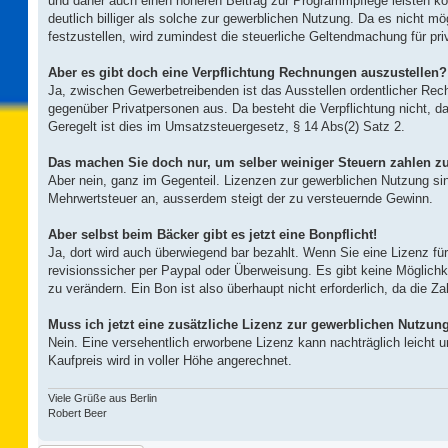
und daher auch einen höheren Beitrag zur Programmpflege leisten kö
deutlich billiger als solche zur gewerblichen Nutzung. Da es nicht mö
festzustellen, wird zumindest die steuerliche Geltendmachung für pr
Aber es gibt doch eine Verpflichtung Rechnungen auszustellen?
Ja, zwischen Gewerbetreibenden ist das Ausstellen ordentlicher Rec
gegenüber Privatpersonen aus. Da besteht die Verpflichtung nicht, da
Geregelt ist dies im Umsatzsteuergesetz, § 14 Abs(2) Satz 2.
Das machen Sie doch nur, um selber weiniger Steuern zahlen z
Aber nein, ganz im Gegenteil. Lizenzen zur gewerblichen Nutzung sind
Mehrwertsteuer an, ausserdem steigt der zu versteuernde Gewinn.
Aber selbst beim Bäcker gibt es jetzt eine Bonpflicht!
Ja, dort wird auch überwiegend bar bezahlt. Wenn Sie eine Lizenz fü
revisionssicher per Paypal oder Überweisung. Es gibt keine Möglichk
zu verändern. Ein Bon ist also überhaupt nicht erforderlich, da die Za
Muss ich jetzt eine zusätzliche Lizenz zur gewerblichen Nutzun
Nein. Eine versehentlich erworbene Lizenz kann nachträglich leicht 
Kaufpreis wird in voller Höhe angerechnet.
Viele Grüße aus Berlin
Robert Beer