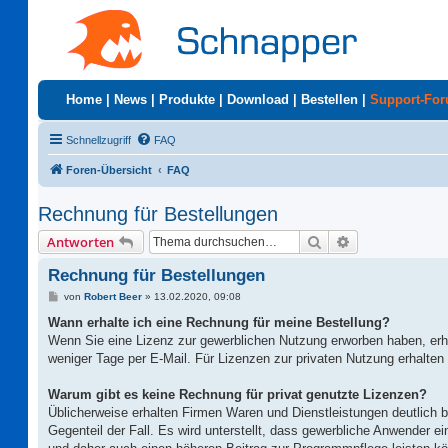
Home
|
News
|
Produkte
|
Download
|
Bestellen
|
Support-Fo
Schnellzugriff
FAQ
Foren-Übersicht
FAQ
Rechnung für Bestellungen
Suche
Erweiterte Suc
Antworten
Rechnung für Bestellungen
B
von
Robert Beer
»
13.02.2020, 09:08
e
i
Wann erhalte ich eine Rechnung für meine Bestellung?
t
Wenn Sie eine Lizenz zur gewerblichen Nutzung erworben haben, erh
r
a
weniger Tage per E-Mail. Für Lizenzen zur privaten Nutzung erhalten 
g
Warum gibt es keine Rechnung für privat genutzte Lizenzen?
Üblicherweise erhalten Firmen Waren und Dienstleistungen deutlich bi
Gegenteil der Fall. Es wird unterstellt, dass gewerbliche Anwender 