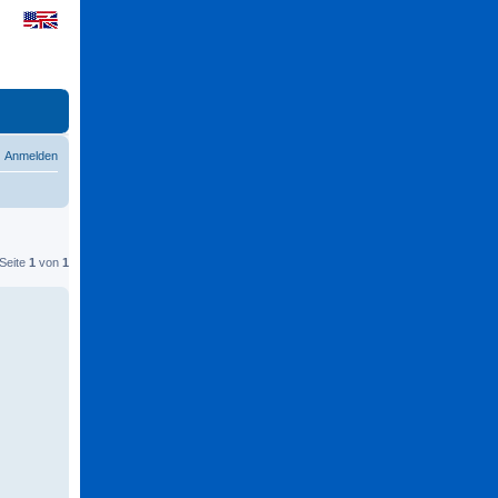
Anmelden
 Seite
1
von
1