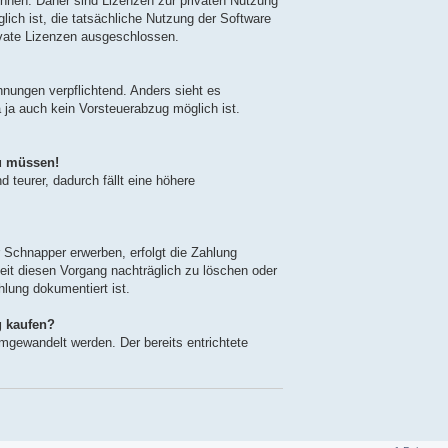
nnen. Daher sind Lizenzen zur privaten Nutzung
glich ist, die tatsächliche Nutzung der Software
ivate Lizenzen ausgeschlossen.
hnungen verpflichtend. Anders sieht es
 ja auch kein Vorsteuerabzug möglich ist.
u müssen!
 teurer, dadurch fällt eine höhere
r Schnapper erwerben, erfolgt die Zahlung
eit diesen Vorgang nachträglich zu löschen oder
hlung dokumentiert ist.
g kaufen?
umgewandelt werden. Der bereits entrichtete