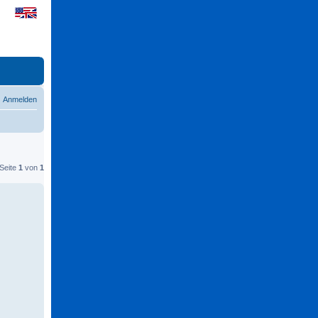
Anmelden
 Seite
1
von
1