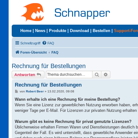
Home
|
News
|
Produkte
|
Download
|
Bestellen
|
Support-Fo
Schnellzugriff
FAQ
Foren-Übersicht
FAQ
Rechnung für Bestellungen
Suche
Erweiterte Suc
Antworten
Rechnung für Bestellungen
B
von
Robert Beer
»
13.02.2020, 09:08
e
i
Wann erhalte ich eine Rechnung für meine Bestellung?
t
Wenn Sie eine Lizenz zur gewerblichen Nutzung erworben haben, erh
r
a
weniger Tage per E-Mail. Für Lizenzen zur privaten Nutzung erhalten 
g
Warum gibt es keine Rechnung für privat genutzte Lizenzen?
Üblicherweise erhalten Firmen Waren und Dienstleistungen deutlich bi
Gegenteil der Fall. Es wird unterstellt, dass gewerbliche Anwender 