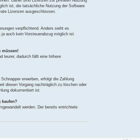
nnen. Daher sind Lizenzen zur privaten Nutzung
glich ist, die tatsächliche Nutzung der Software
ivate Lizenzen ausgeschlossen.
hnungen verpflichtend. Anders sieht es
 ja auch kein Vorsteuerabzug möglich ist.
u müssen!
 teurer, dadurch fällt eine höhere
r Schnapper erwerben, erfolgt die Zahlung
eit diesen Vorgang nachträglich zu löschen oder
hlung dokumentiert ist.
g kaufen?
umgewandelt werden. Der bereits entrichtete