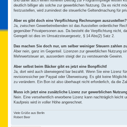
und daher auch einen höheren Beitrag zur Programmpflege leisten kö
deutlich billiger als solche zur gewerblichen Nutzung. Da es nicht mö
festzustellen, wird zumindest die steuerliche Geltendmachung für pr
Aber es gibt doch eine Verpflichtung Rechnungen auszustellen?
Ja, zwischen Gewerbetreibenden ist das Ausstellen ordentlicher Rec
gegenüber Privatpersonen aus. Da besteht die Verpflichtung nicht, da
Geregelt ist dies im Umsatzsteuergesetz, § 14 Abs(2) Satz 2.
Das machen Sie doch nur, um selber weiniger Steuern zahlen z
Aber nein, ganz im Gegenteil. Lizenzen zur gewerblichen Nutzung sind
Mehrwertsteuer an, ausserdem steigt der zu versteuernde Gewinn.
Aber selbst beim Bäcker gibt es jetzt eine Bonpflicht!
Ja, dort wird auch überwiegend bar bezahlt. Wenn Sie eine Lizenz fü
revisionssicher per Paypal oder Überweisung. Es gibt keine Möglichk
zu verändern. Ein Bon ist also überhaupt nicht erforderlich, da die Za
Muss ich jetzt eine zusätzliche Lizenz zur gewerblichen Nutzun
Nein. Eine versehentlich erworbene Lizenz kann nachträglich leicht 
Kaufpreis wird in voller Höhe angerechnet.
Viele Grüße aus Berlin
Robert Beer