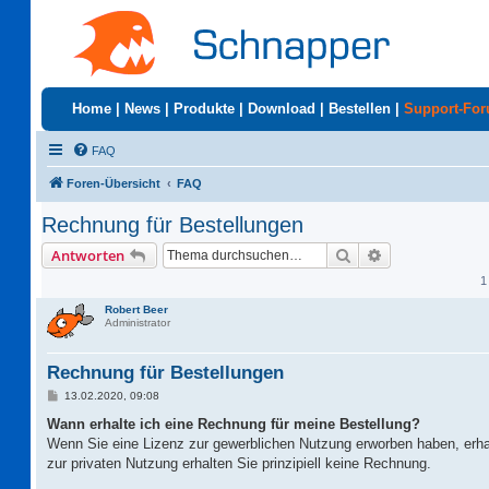
Home
|
News
|
Produkte
|
Download
|
Bestellen
|
Support-Fo
FAQ
Foren-Übersicht
FAQ
Rechnung für Bestellungen
Suche
Erweiterte Suc
Antworten
1
Robert Beer
Administrator
Rechnung für Bestellungen
B
13.02.2020, 09:08
e
i
Wann erhalte ich eine Rechnung für meine Bestellung?
t
Wenn Sie eine Lizenz zur gewerblichen Nutzung erworben haben, erha
r
a
zur privaten Nutzung erhalten Sie prinzipiell keine Rechnung.
g