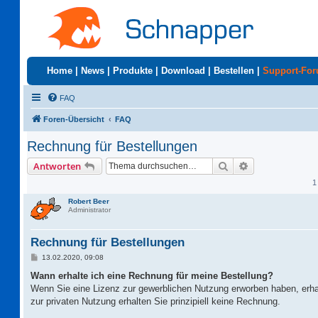
Home
|
News
|
Produkte
|
Download
|
Bestellen
|
Support-Fo
FAQ
Foren-Übersicht
FAQ
Rechnung für Bestellungen
Suche
Erweiterte Suc
Antworten
1
Robert Beer
Administrator
Rechnung für Bestellungen
B
13.02.2020, 09:08
e
i
Wann erhalte ich eine Rechnung für meine Bestellung?
t
Wenn Sie eine Lizenz zur gewerblichen Nutzung erworben haben, erha
r
a
zur privaten Nutzung erhalten Sie prinzipiell keine Rechnung.
g