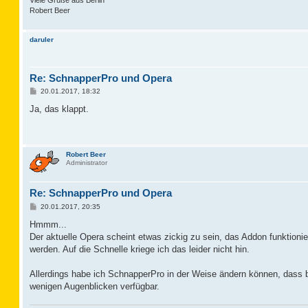
Robert Beer
daruler
Re: SchnapperPro und Opera
B
20.01.2017, 18:32
e
i
Ja, das klappt.
t
r
a
g
Robert Beer
Administrator
Re: SchnapperPro und Opera
B
20.01.2017, 20:35
e
i
Hmmm...
t
Der aktuelle Opera scheint etwas zickig zu sein, das Addon funktioni
r
a
werden. Auf die Schnelle kriege ich das leider nicht hin.
g
Allerdings habe ich SchnapperPro in der Weise ändern können, dass b
wenigen Augenblicken verfügbar.