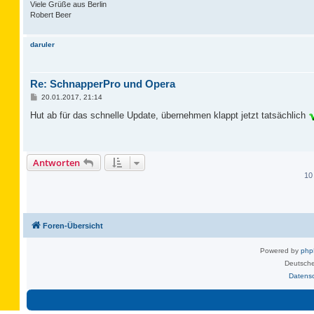
Viele Grüße aus Berlin
Robert Beer
daruler
Re: SchnapperPro und Opera
B
20.01.2017, 21:14
e
i
Hut ab für das schnelle Update, übernehmen klappt jetzt tatsächlich
t
r
a
g
Antworten
10
Foren-Übersicht
Powered by
ph
Deutsche
Datens