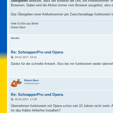
Übergeben
bedeutet, dass der Browser die URL mit Artikelnummer 'fr
Browsern. Dabei wird die Aktion immer vom Browser ausgelöst, also
Das Übergeben einer Artikelnummer per Zwischenablage funktioniert 
Viele Grüße aus Berlin
Robert Beer
daruler
Re: SchnapperPro und Opera
B
20.01.2017, 16:41
e
i
Danke für die schnelle Antwort. Also bei mir funktioniert weder über
t
r
a
g
Robert Beer
Administrator
Re: SchnapperPro und Opera
B
20.01.2017, 17:28
e
i
Übernehmen funktioniert mit Opera schon seit 10 Jahren nicht mehr. A
t
Ist das Addon fehlerfrei installiert?
r