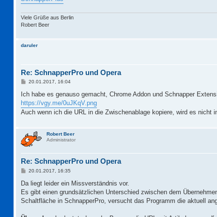
Viele Grüße aus Berlin
Robert Beer
daruler
Re: SchnapperPro und Opera
B
20.01.2017, 16:04
e
i
Ich habe es genauso gemacht, Chrome Addon und Schnapper Extension
t
https://vgy.me/0uJKqV.png
r
a
Auch wenn ich die URL in die Zwischenablage kopiere, wird es nicht
g
Robert Beer
Administrator
Re: SchnapperPro und Opera
B
20.01.2017, 16:35
e
i
Da liegt leider ein Missverständnis vor.
t
Es gibt einen grundsätzlichen Unterschied zwischen dem Übernehm
r
a
Schaltfläche in SchnapperPro, versucht das Programm die aktuell ang
g