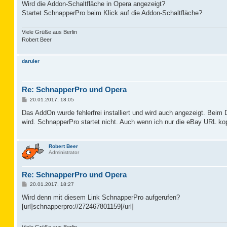
a
Wird die Addon-Schaltfläche in Opera angezeigt?
g
Startet SchnapperPro beim Klick auf die Addon-Schaltfläche?
Viele Grüße aus Berlin
Robert Beer
daruler
Re: SchnapperPro und Opera
B
20.01.2017, 18:05
e
i
Das AddOn wurde fehlerfrei installiert und wird auch angezeigt. Beim
t
wird. SchnapperPro startet nicht. Auch wenn ich nur die eBay URL kop
r
a
g
Robert Beer
Administrator
Re: SchnapperPro und Opera
B
20.01.2017, 18:27
e
i
Wird denn mit diesem Link SchnapperPro aufgerufen?
t
[url]schnapperpro://272467801159[/url]
r
a
g
Viele Grüße aus Berlin