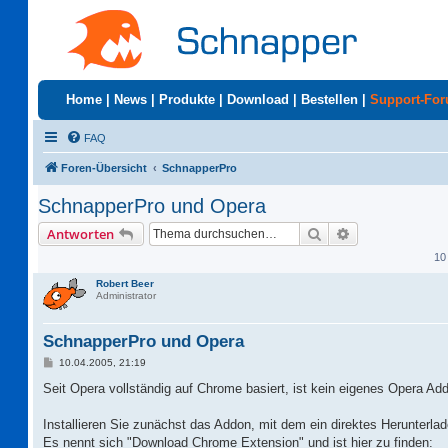
Home
|
News
|
Produkte
|
Download
|
Bestellen
|
Support-Fo
FAQ
Foren-Übersicht
SchnapperPro
SchnapperPro und Opera
Suche
Erweiterte Suc
Antworten
10
Robert Beer
Administrator
SchnapperPro und Opera
B
10.04.2005, 21:19
e
i
Seit Opera vollständig auf Chrome basiert, ist kein eigenes Opera 
t
r
a
Installieren Sie zunächst das Addon, mit dem ein direktes Herunterl
g
Es nennt sich "Download Chrome Extension" und ist hier zu finden: