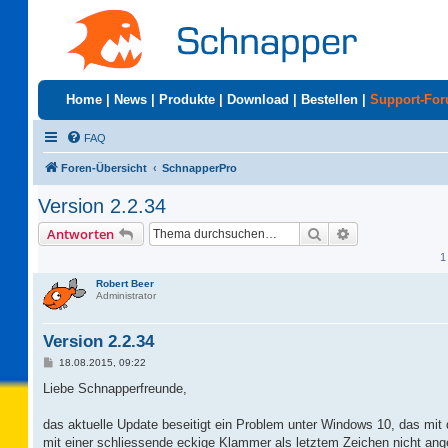
Home
|
News
|
Produkte
|
Download
|
Bestellen
|
Support-Fo
FAQ
Foren-Übersicht
SchnapperPro
Version 2.2.34
Suche
Erweiterte Suc
Antworten
1
Robert Beer
Administrator
Version 2.2.34
B
18.08.2015, 09:22
e
i
Liebe Schnapperfreunde,
t
r
a
das aktuelle Update beseitigt ein Problem unter Windows 10, das mit
g
mit einer schliessende eckige Klammer als letztem Zeichen nicht ang