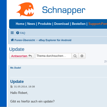
Home
|
News
|
Produkte
|
Download
|
Bestellen
|
Support-Fo
FAQ
Foren-Übersicht
eBay Explorer für Android
Update
Suche
Erweiterte Suc
Antworten
2 
Mc.Dudel
Update
B
31.05.2014, 19:38
e
i
Hallo Robert,
t
r
a
Gibt es hierfür auch ein update?
g