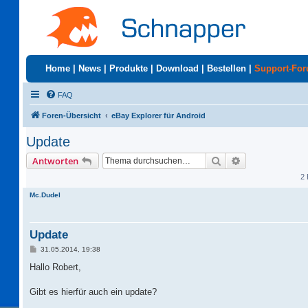
Home
|
News
|
Produkte
|
Download
|
Bestellen
|
Support-Fo
FAQ
Foren-Übersicht
eBay Explorer für Android
Update
Suche
Erweiterte Suc
Antworten
2 
Mc.Dudel
Update
B
31.05.2014, 19:38
e
i
Hallo Robert,
t
r
a
Gibt es hierfür auch ein update?
g