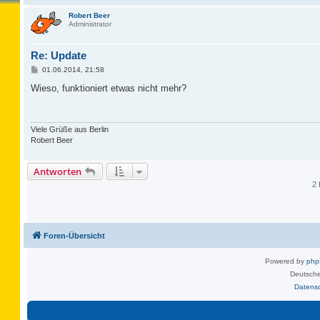
Robert Beer
Administrator
Re: Update
B
01.06.2014, 21:58
e
i
Wieso, funktioniert etwas nicht mehr?
t
r
a
g
Viele Grüße aus Berlin
Robert Beer
Antworten
2 
Foren-Übersicht
Powered by
ph
Deutsche
Datens