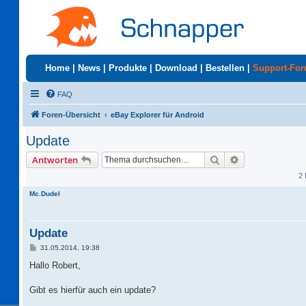
Home
|
News
|
Produkte
|
Download
|
Bestellen
|
Support-Fo
FAQ
Foren-Übersicht
eBay Explorer für Android
Update
Suche
Erweiterte Suc
Antworten
2 
Mc.Dudel
Update
B
31.05.2014, 19:38
e
i
Hallo Robert,
t
r
a
Gibt es hierfür auch ein update?
g