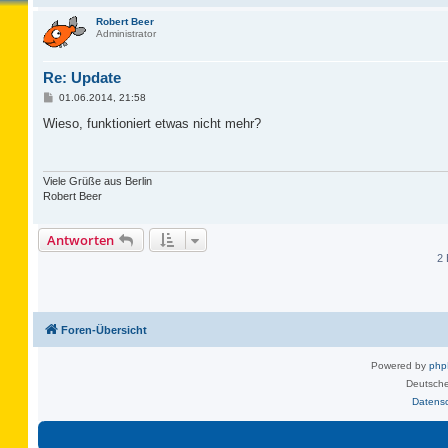
Robert Beer
Administrator
Re: Update
B
01.06.2014, 21:58
e
i
Wieso, funktioniert etwas nicht mehr?
t
r
a
g
Viele Grüße aus Berlin
Robert Beer
Antworten
2 
Foren-Übersicht
Powered by
ph
Deutsche
Datens