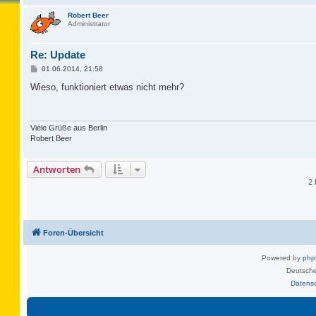
Robert Beer
Administrator
Re: Update
B
01.06.2014, 21:58
e
i
Wieso, funktioniert etwas nicht mehr?
t
r
a
g
Viele Grüße aus Berlin
Robert Beer
Antworten
2 
Foren-Übersicht
Powered by
ph
Deutsche
Datens