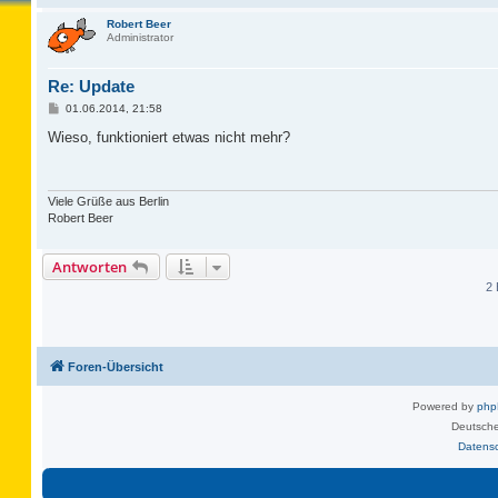
Robert Beer
Administrator
Re: Update
B
01.06.2014, 21:58
e
i
Wieso, funktioniert etwas nicht mehr?
t
r
a
g
Viele Grüße aus Berlin
Robert Beer
Antworten
2 
Foren-Übersicht
Powered by
ph
Deutsche
Datens