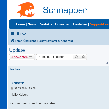
Home
|
News
|
Produkte
|
Download
|
Bestellen
|
Support-Fo
FAQ
Foren-Übersicht
eBay Explorer für Android
Update
Suche
Erweiterte Suc
Antworten
2 
Mc.Dudel
Update
B
31.05.2014, 19:38
e
i
Hallo Robert,
t
r
a
Gibt es hierfür auch ein update?
g