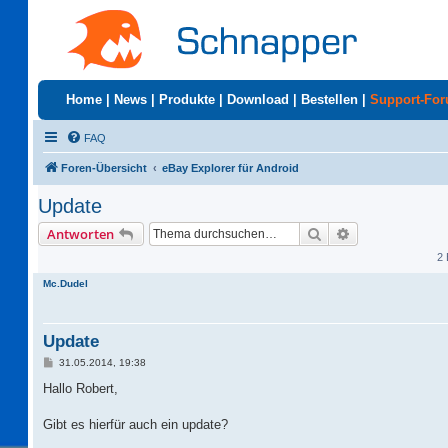
Home
|
News
|
Produkte
|
Download
|
Bestellen
|
Support-Fo
FAQ
Foren-Übersicht
eBay Explorer für Android
Update
Suche
Erweiterte Suc
Antworten
2 
Mc.Dudel
Update
B
31.05.2014, 19:38
e
i
Hallo Robert,
t
r
a
Gibt es hierfür auch ein update?
g