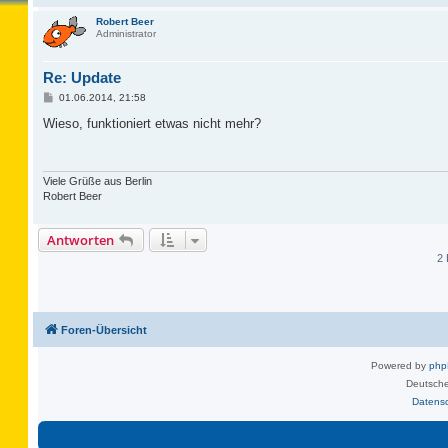
Robert Beer
Administrator
Re: Update
B
01.06.2014, 21:58
e
i
Wieso, funktioniert etwas nicht mehr?
t
r
a
g
Viele Grüße aus Berlin
Robert Beer
Antworten
2 
Foren-Übersicht
Powered by
ph
Deutsche
Datens