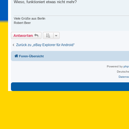
i
Wieso, funktioniert etwas nicht mehr?
t
r
a
g
Viele Grüße aus Berlin
Robert Beer
Antworten
Zurück zu „eBay Explorer für Android“
Foren-Übersicht
Powered by
ph
Deutsche
Datens