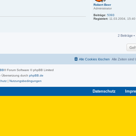
Robert Beer
Administrator
Beiträge:
5393
Registriert:
11.03.2004, 15:40
2 Beiträge •
Geh
Alle Cookies löschen
Alle Zeiten sind
pBB
® Forum Software © phpBB Limited
 Übersetzung durch
phpBB.de
chutz
|
Nutzungsbedingungen
Datenschutz
Impr