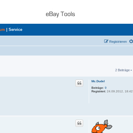
rum
|
Service
Registrieren
2 Beiträge •
he
Mc.Dudel
Beiträge:
9
Registriert:
24.09.2012, 18:42