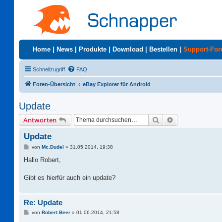
Home
|
News
|
Produkte
|
Download
|
Bestellen
|
Support-Fo
Schnellzugriff
FAQ
Foren-Übersicht
eBay Explorer für Android
Update
Suche
Erweiterte Suc
Antworten
Update
B
von
Mc.Dudel
»
31.05.2014, 19:38
e
i
Hallo Robert,
t
r
a
Gibt es hierfür auch ein update?
g
Re: Update
B
von
Robert Beer
»
01.06.2014, 21:58
e