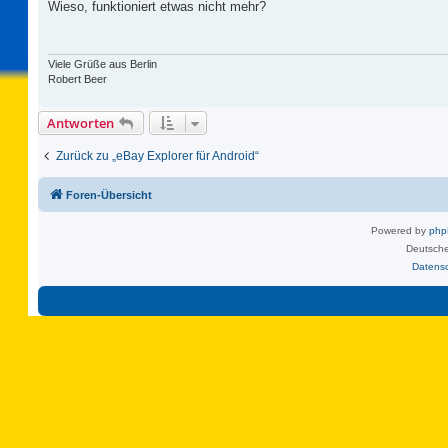
i
Wieso, funktioniert etwas nicht mehr?
t
r
a
g
Viele Grüße aus Berlin
Robert Beer
Antworten
Zurück zu „eBay Explorer für Android“
Foren-Übersicht
Powered by
ph
Deutsche
Datens