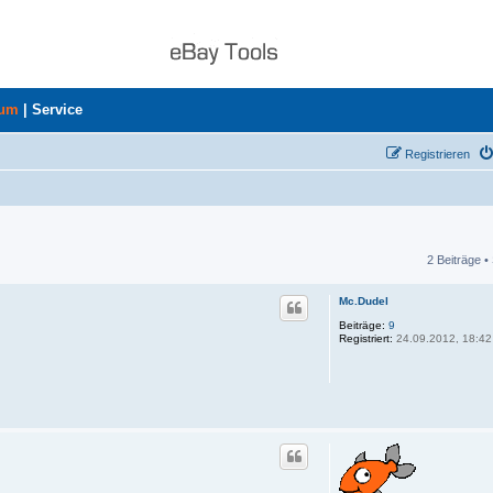
rum
|
Service
Registrieren
2 Beiträge •
he
Mc.Dudel
Beiträge:
9
Registriert:
24.09.2012, 18:42