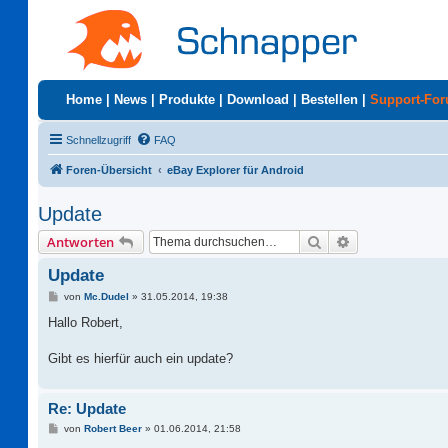
Home
|
News
|
Produkte
|
Download
|
Bestellen
|
Support-Fo
Schnellzugriff
FAQ
Foren-Übersicht
eBay Explorer für Android
Update
Suche
Erweiterte Suc
Antworten
Update
B
von
Mc.Dudel
»
31.05.2014, 19:38
e
i
Hallo Robert,
t
r
a
Gibt es hierfür auch ein update?
g
Re: Update
B
von
Robert Beer
»
01.06.2014, 21:58
e