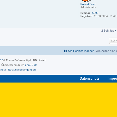
Robert Beer
Administrator
Beiträge:
5393
Registriert:
11.03.2004, 15:40
2 Beiträge •
Geh
Alle Cookies löschen
Alle Zeiten sind
pBB
® Forum Software © phpBB Limited
 Übersetzung durch
phpBB.de
chutz
|
Nutzungsbedingungen
Datenschutz
Impr