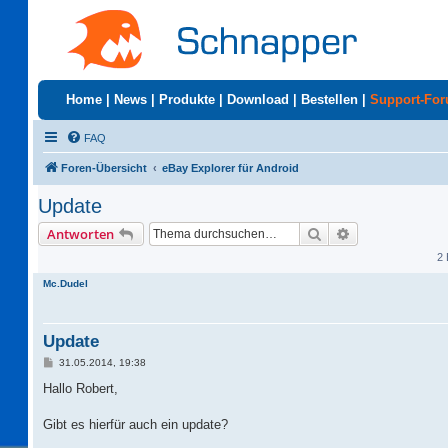
Home
|
News
|
Produkte
|
Download
|
Bestellen
|
Support-Fo
FAQ
Foren-Übersicht
eBay Explorer für Android
Update
Suche
Erweiterte Suc
Antworten
2 
Mc.Dudel
Update
B
31.05.2014, 19:38
e
i
Hallo Robert,
t
r
a
Gibt es hierfür auch ein update?
g