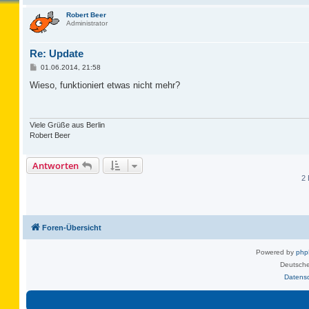
Robert Beer
Administrator
Re: Update
B
01.06.2014, 21:58
e
i
Wieso, funktioniert etwas nicht mehr?
t
r
a
g
Viele Grüße aus Berlin
Robert Beer
Antworten
2 
Foren-Übersicht
Powered by
ph
Deutsche
Datens